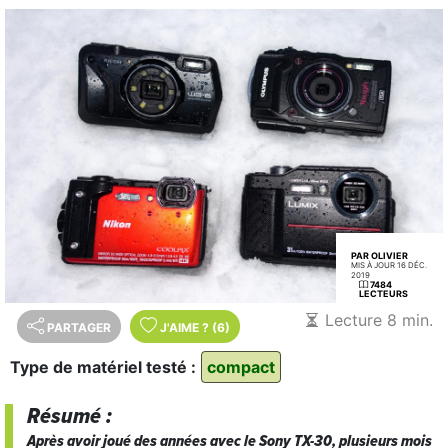
PAR OLIVIER
MIS À JOUR 16 DÉC.
2019
7484
LECTEURS
Lecture 8 min.
PARTAGER
J'AIME
?
(6)
Type de matériel testé :
compact
Résumé :
Après avoir joué des années avec le Sony TX-30, plusieurs mois