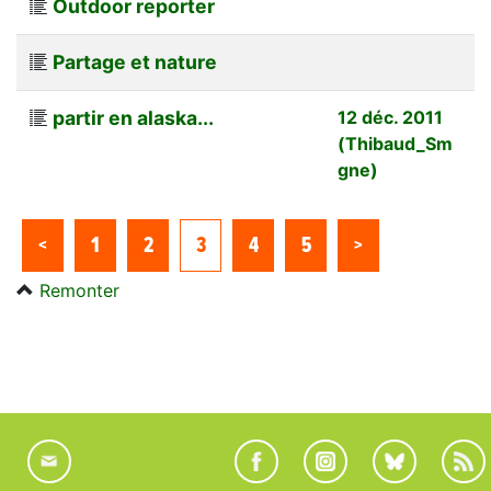
Outdoor reporter
Partage et nature
partir en alaska...
12 déc. 2011
(Thibaud_Sm
gne)
<
1
2
3
4
5
>
Remonter