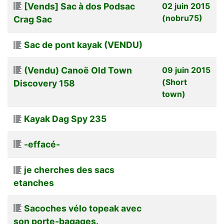
[Vends] Sac à dos Podsac
02 juin 2015
(nobru75)
Crag Sac
Sac de pont kayak (VENDU)
(Vendu) Canoë Old Town
09 juin 2015
(Short
Discovery 158
town)
Kayak Dag Spy 235
-effacé-
je cherches des sacs
etanches
Sacoches vélo topeak avec
son porte-bagages.