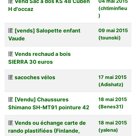
Vend Sac à dos KS 48 Cuben
04 mai 2015
(chtiminfieu
H d'occaz
)
[vends] Salopette enfant
09 mai 2015
(tounoki)
Vaude
Vends rechaud a bois
SIERRA 30 euros
sacoches vélos
17 mai 2015
(Adishatz)
[Vendu] Chaussures
18 mai 2015
(Benes31)
Shimano SH-MT91 pointure 42
Vends ou échange carte de
18 mai 2015
(yalena)
rando plastifiées (Finlande,