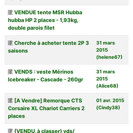
VENDUE tente MSR Hubba
hubba HP 2 places - 1,93kg,
double parois filet
Cherche à acheter tente 2P 3
31 mars
2015
saisons
(helene67)
VENDS : veste Mérinos
31 mars
2015
Icebreaker - Cascade - 260gr
(Alice68)
[A Vendre] Remorque CTS
01 avr. 2015
(Cindy38)
Corsaire XL Chariot Carriers 2
places
(VENDU, à classer) vds/