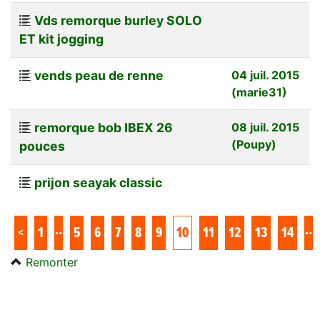
Vds remorque burley SOLO
ET kit jogging
vends peau de renne
04 juil. 2015
(marie31)
remorque bob IBEX 26
08 juil. 2015
(Poupy)
pouces
prijon seayak classic
..
..
<
1
5
6
7
8
9
10
11
12
13
14
Remonter