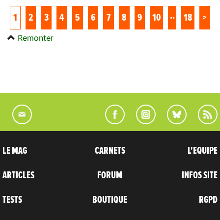
..
1
2
3
4
5
6
7
8
9
10
18
>
Remonter
LE MAG
CARNETS
L'EQUIPE
ARTICLES
FORUM
INFOS SITE
TESTS
BOUTIQUE
RGPD