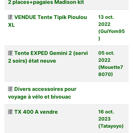
2 places+pagaies Madison kit
VENDUE Tente Tipik Pioulou
13 oct.
2022
XL
(GuiYom95
)
Tente EXPED Gemini 2 (servi
05 oct.
2022
2 soirs) état neuve
(Mouette7
8070)
Divers accessoires pour
voyage à vélo et bivouac
TX 400 A vendre
16 oct.
2023
(Tatayoyo)