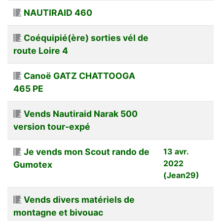
NAUTIRAID 460
Coéquipié(ère) sorties vél de
route Loire 4
Canoë GATZ CHATTOOGA
465 PE
Vends Nautiraid Narak 500
version tour-expé
Je vends mon Scout rando de
13 avr.
2022
Gumotex
(Jean29)
Vends divers matériels de
montagne et bivouac