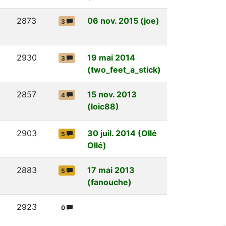
2873
06 nov. 2015 (joe)
3
2930
19 mai 2014
3
(two_feet_a_stick)
2857
15 nov. 2013
4
(loic88)
2903
30 juil. 2014 (Ollé
5
Ollé)
2883
17 mai 2013
5
(fanouche)
2923
0