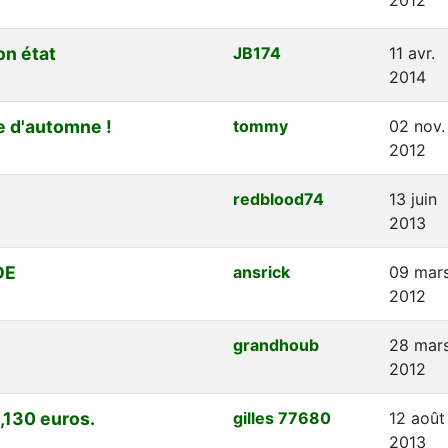
on état
JB174
11 avr.
2014
e d'automne !
tommy
02 nov.
2012
redblood74
13 juin
2013
DE
ansrick
09 mar
2012
grandhoub
28 mar
2012
,130 euros.
gilles 77680
12 août
2013