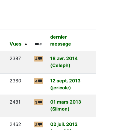
dernier
Vues
message
#
2387
18 avr. 2014
4
(Celeph)
2380
12 sept. 2013
4
(jericole)
2481
01 mars 2013
3
(Siimon)
2462
02 juil. 2012
2