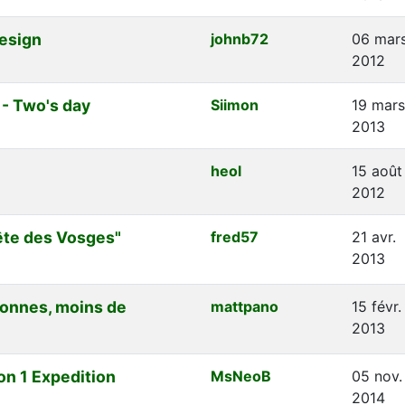
Design
johnb72
06 mar
2012
 - Two's day
Siimon
19 mars
2013
heol
15 août
2012
te des Vosges"
fred57
21 avr.
2013
sonnes, moins de
mattpano
15 févr.
2013
on 1 Expedition
MsNeoB
05 nov.
2014