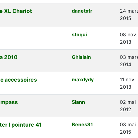
e XL Chariot
danetxfr
24 mar
2015
stoqui
08 nov.
2013
a 2010
Ghislain
03 mar
2014
c accessoires
maxdydy
11 nov.
2013
compass
Siann
02 mai
2012
r I pointure 41
Benes31
03 mai
2015