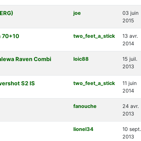
BERG)
joe
03 juin
2015
m 70+10
two_feet_a_stick
13 avr.
2014
alewa Raven Combi
loic88
15 juil.
2013
ershot S2 IS
two_feet_a_stick
11 juin
2014
fanouche
24 avr.
2013
lionel34
10 sept.
2013