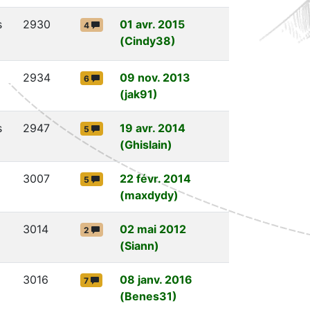
s
2930
01 avr. 2015
4
(Cindy38)
2934
09 nov. 2013
6
(jak91)
s
2947
19 avr. 2014
5
(Ghislain)
3007
22 févr. 2014
5
(maxdydy)
3014
02 mai 2012
2
(Siann)
3016
08 janv. 2016
7
(Benes31)