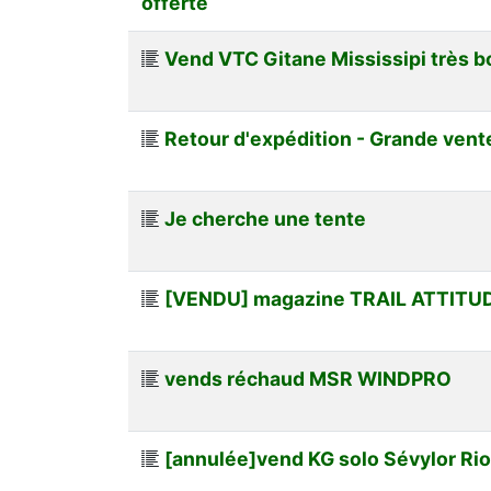
offerte
Vend VTC Gitane Mississipi très b
Retour d'expédition - Grande vent
Je cherche une tente
[VENDU] magazine TRAIL ATTITU
vends réchaud MSR WINDPRO
[annulée]vend KG solo Sévylor Rio