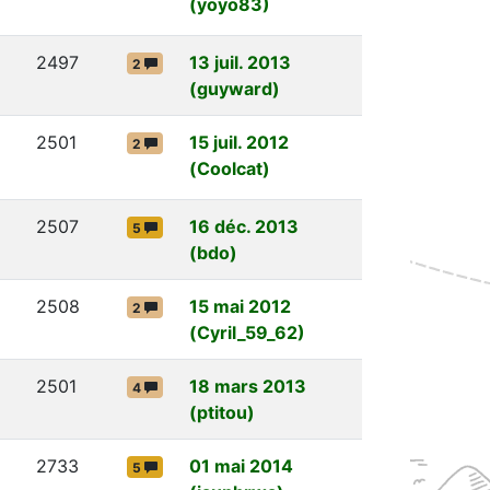
(yoyo83)
2497
13 juil. 2013
2
(guyward)
2501
15 juil. 2012
2
(Coolcat)
2507
16 déc. 2013
5
(bdo)
2508
15 mai 2012
2
(Cyril_59_62)
2501
18 mars 2013
4
(ptitou)
2733
01 mai 2014
5