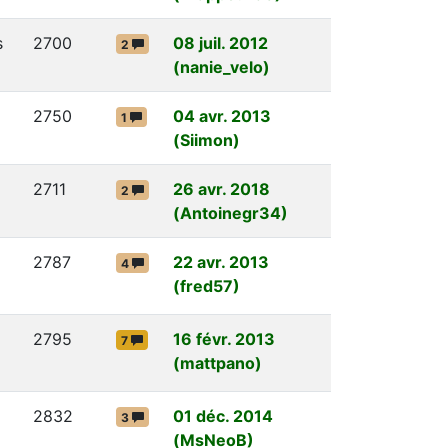
s
2700
08 juil. 2012
2
(nanie_velo)
2750
04 avr. 2013
1
(Siimon)
2711
26 avr. 2018
2
(Antoinegr34)
2787
22 avr. 2013
4
(fred57)
2795
16 févr. 2013
7
(mattpano)
2832
01 déc. 2014
3
(MsNeoB)