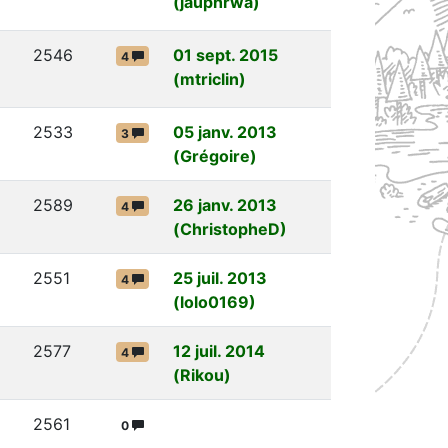
(jauphrwa)
2546
01 sept. 2015
4
(mtriclin)
2533
05 janv. 2013
3
(Grégoire)
2589
26 janv. 2013
4
(ChristopheD)
2551
25 juil. 2013
4
(lolo0169)
2577
12 juil. 2014
4
(Rikou)
2561
0