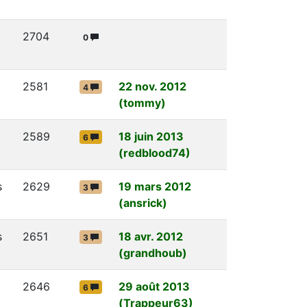
2704
0
2581
22 nov. 2012
4
(tommy)
2589
18 juin 2013
6
(redblood74)
s
2629
19 mars 2012
3
(ansrick)
s
2651
18 avr. 2012
3
(grandhoub)
2646
29 août 2013
6
(Trappeur63)