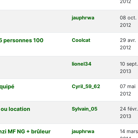
2012
jauphrwa
08 oct.
2012
5 personnes 100
Coolcat
29 avr.
2012
lionel34
10 sept.
2013
quipé
Cyril_59_62
07 mai
2012
ou location
Sylvain_05
24 févr.
2013
zi MF NG + brûleur
jauphrwa
14 mars