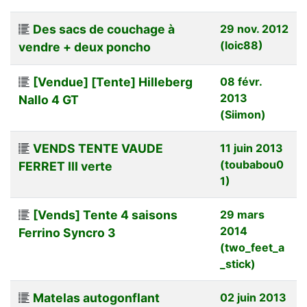
Des sacs de couchage à
29 nov. 2012
(loic88)
vendre + deux poncho
[Vendue] [Tente] Hilleberg
08 févr.
2013
Nallo 4 GT
(Siimon)
VENDS TENTE VAUDE
11 juin 2013
(toubabou0
FERRET III verte
1)
[Vends] Tente 4 saisons
29 mars
2014
Ferrino Syncro 3
(two_feet_a
_stick)
Matelas autogonflant
02 juin 2013