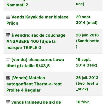
uce)
Nammatj 2
Vends Kayak de mer biplace
29 sept.
2014 (mad)
Prijon
à vendre: sac de couchage
28 juin 2016
(Sandrinette
ANSABERE 400 (S)de la
)
marque TRIPLE 0
[vendu] chaussures Lowa
16 sept.
2014 (felix)
tibet gtx taille 9/43,5
[Vends] Matelas
26 juil. 2013
(two_feet_a
autogonflant Therm-a-rest
_stick)
Prolite 4 Regular
vends traineau de ski de
16 févr.