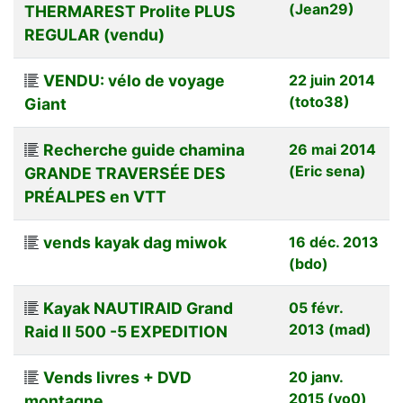
(Jean29)
THERMAREST Prolite PLUS
REGULAR (vendu)
VENDU: vélo de voyage
22 juin 2014
(toto38)
Giant
Recherche guide chamina
26 mai 2014
(Eric sena)
GRANDE TRAVERSÉE DES
PRÉALPES en VTT
vends kayak dag miwok
16 déc. 2013
(bdo)
Kayak NAUTIRAID Grand
05 févr.
2013 (mad)
Raid II 500 -5 EXPEDITION
Vends livres + DVD
20 janv.
2015 (yo0)
montagne