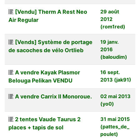
[Vendu] Therm A Rest Neo
29 août
2012
Air Regular
(rom1red)
[Vends] Système de portage
19 janv.
2016
de sacoches de vélo Ortlieb
(baloudim)
A vendre Kayak Plasmor
16 sept.
2013 (jak91)
Belouga Pelikan VENDU
A vendre Carrix II Monoroue.
02 mai 2013
(yo0)
2 tentes Vaude Taurus 2
31 mai 2015
(pattes_de_
places + tapis de sol
poulet)