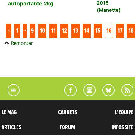
2015
autoportante 2kg
(Manette)
..
<
1
9
10
11
12
13
14
15
16
17
18
Remonter
LE MAG
CARNETS
L'EQUIPE
ARTICLES
FORUM
INFOS SITE