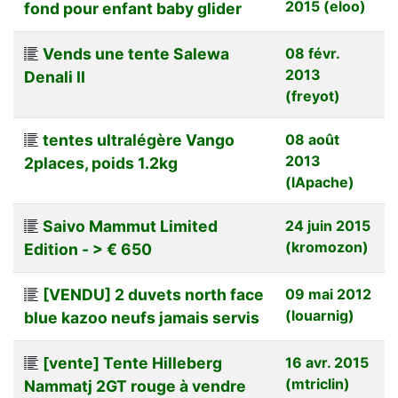
2015 (eloo)
fond pour enfant baby glider
Vends une tente Salewa
08 févr.
2013
Denali II
(freyot)
tentes ultralégère Vango
08 août
2013
2places, poids 1.2kg
(lApache)
Saivo Mammut Limited
24 juin 2015
(kromozon)
Edition - > € 650
[VENDU] 2 duvets north face
09 mai 2012
(louarnig)
blue kazoo neufs jamais servis
[vente] Tente Hilleberg
16 avr. 2015
(mtriclin)
Nammatj 2GT rouge à vendre