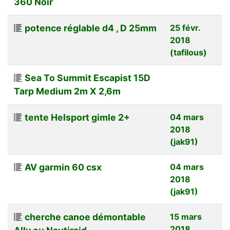
360 Noir
potence réglable d4 , D 25mm
25 févr.
2018
(tafilous)
Sea To Summit Escapist 15D
Tarp Medium 2m X 2,6m
tente Helsport gimle 2+
04 mars
2018
(jak91)
AV garmin 60 csx
04 mars
2018
(jak91)
cherche canoe démontable
15 mars
2018