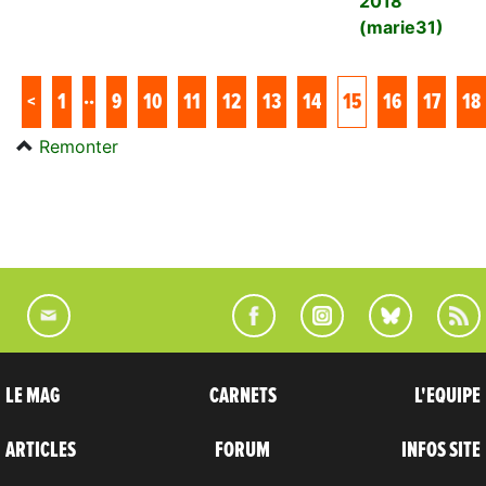
2018
(marie31)
..
<
1
9
10
11
12
13
14
15
16
17
18
Remonter
LE MAG
CARNETS
L'EQUIPE
ARTICLES
FORUM
INFOS SITE