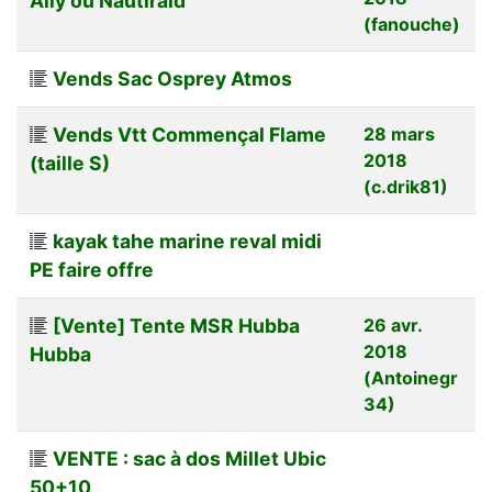
Ally ou Nautiraid
(fanouche)
Vends Sac Osprey Atmos
Vends Vtt Commençal Flame
28 mars
2018
(taille S)
(c.drik81)
kayak tahe marine reval midi
PE faire offre
[Vente] Tente MSR Hubba
26 avr.
2018
Hubba
(Antoinegr
34)
VENTE : sac à dos Millet Ubic
50+10