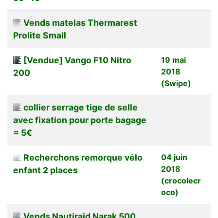
Vends matelas Thermarest
Prolite Small
[Vendue] Vango F10 Nitro
19 mai
2018
200
(Swipe)
collier serrage tige de selle
avec fixation pour porte bagage
= 5€
Recherchons remorque vélo
04 juin
2018
enfant 2 places
(crocolecr
oco)
Vends Nautiraid Narak 500