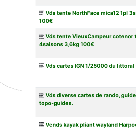
Vds tente NorthFace mica12 1pl 3s
100€
Vds tente VieuxCampeur cotenor t
4saisons 3,6kg 100€
Vds cartes IGN 1/25000 du littora
Vds diverse cartes de rando, guide
topo-guides.
Vends kayak pliant wayland Harpo