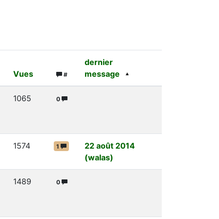
dernier
Vues
message
#
1065
0
1574
22 août 2014
1
(walas)
1489
0