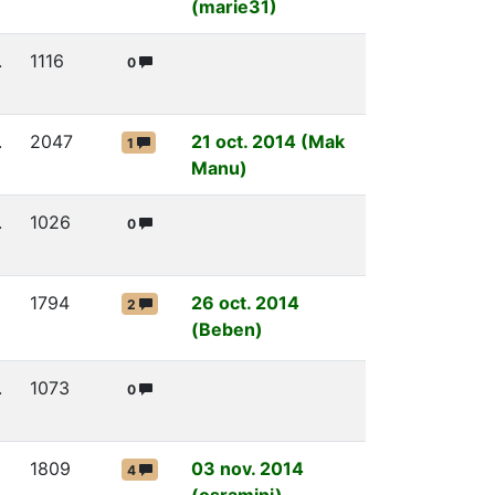
(marie31)
.
1116
0
.
2047
21 oct. 2014 (Mak
1
Manu)
.
1026
0
1794
26 oct. 2014
2
(Beben)
.
1073
0
1809
03 nov. 2014
4
(osramini)