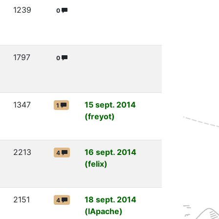
1239
0
1797
0
1347
15 sept. 2014
1
(freyot)
2213
16 sept. 2014
4
(felix)
2151
18 sept. 2014
4
(lApache)