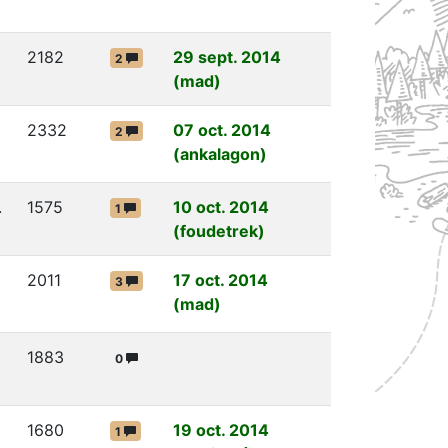
2182
29 sept. 2014
2
(mad)
2332
07 oct. 2014
2
(ankalagon)
.
1575
10 oct. 2014
1
(foudetrek)
2011
17 oct. 2014
3
(mad)
1883
0
1680
19 oct. 2014
1