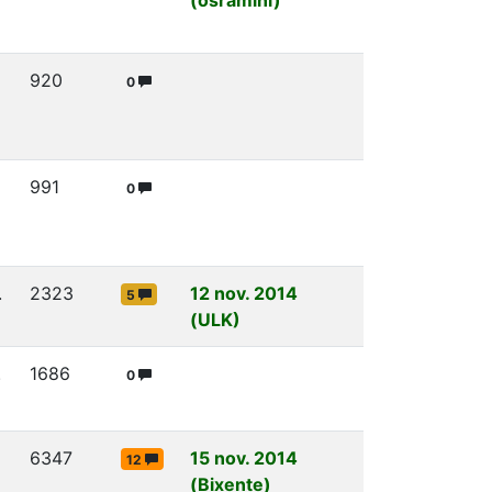
920
0
991
0
.
2323
12 nov. 2014
5
(ULK)
.
1686
0
6347
15 nov. 2014
12
(Bixente)