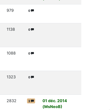
.
979
0
1138
0
1088
0
1323
0
2832
01 déc. 2014
3
(MsNeoB)