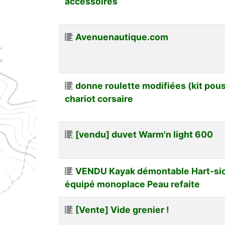
accessoires
Avenuenautique.com
donne roulette modifiées (kit pou
chariot corsaire
[vendu] duvet Warm'n light 600
VENDU Kayak démontable Hart-si
équipé monoplace Peau refaite
[Vente] Vide grenier !