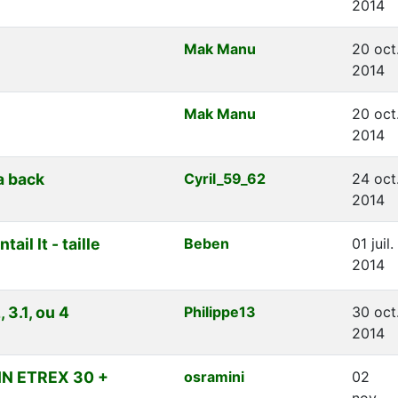
2014
Mak Manu
20 oct
2014
Mak Manu
20 oct
2014
a back
Cyril_59_62
24 oct
2014
il lt - taille
Beben
01 juil.
2014
 3.1, ou 4
Philippe13
30 oct
2014
N ETREX 30 +
osramini
02
nov.