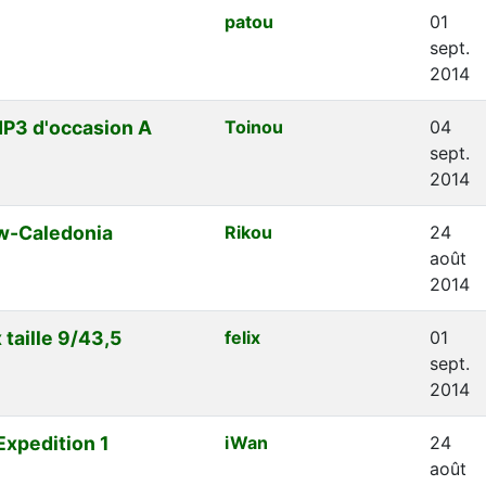
patou
01
sept.
2014
P3 d'occasion A
Toinou
04
sept.
2014
ew-Caledonia
Rikou
24
août
2014
taille 9/43,5
felix
01
sept.
2014
xpedition 1
iWan
24
août