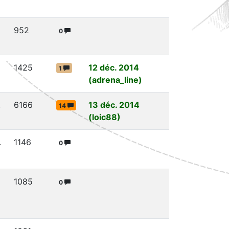
952
0
1425
12 déc. 2014
1
(adrena_line)
.
6166
13 déc. 2014
14
(loic88)
.
1146
0
1085
0