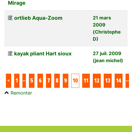
Mirage
ortlieb Aqua-Zoom
21 mars
2009
(Christophe
D)
kayak pliant Hart sioux
27 juil. 2009
(jean michel)
..
..
<
1
5
6
7
8
9
10
11
12
13
14
Remonter