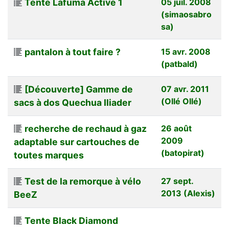
Tente Lafuma Active 1
05 juil. 2008
(simaosabro
sa)
pantalon à tout faire ?
15 avr. 2008
(patbald)
[Découverte] Gamme de
07 avr. 2011
(Ollé Ollé)
sacs à dos Quechua Iliader
recherche de rechaud à gaz
26 août
2009
adaptable sur cartouches de
(batopirat)
toutes marques
Test de la remorque à vélo
27 sept.
2013 (Alexis)
BeeZ
Tente Black Diamond