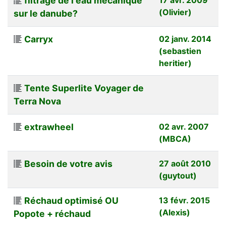
filtrage de l'eau mecanique
(Olivier)
sur le danube?
Carryx
02 janv. 2014
(sebastien
heritier)
Tente Superlite Voyager de
Terra Nova
extrawheel
02 avr. 2007
(MBCA)
Besoin de votre avis
27 août 2010
(guytout)
Réchaud optimisé OU
13 févr. 2015
(Alexis)
Popote + réchaud