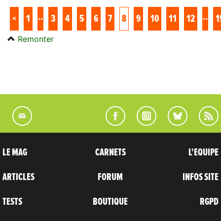
..
..
<
1
3
4
5
6
7
8
9
10
11
12
1
Remonter
LE MAG
CARNETS
L'EQUIPE
ARTICLES
FORUM
INFOS SITE
TESTS
BOUTIQUE
RGPD