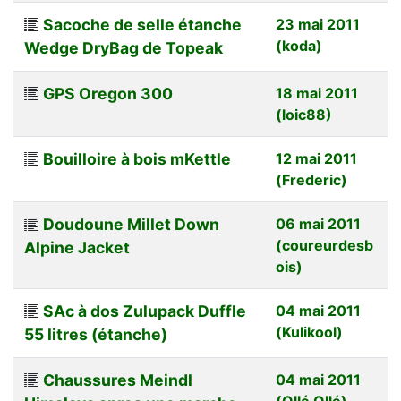
Sacoche de selle étanche
23 mai 2011
(koda)
Wedge DryBag de Topeak
GPS Oregon 300
18 mai 2011
(loic88)
Bouilloire à bois mKettle
12 mai 2011
(Frederic)
Doudoune Millet Down
06 mai 2011
(coureurdesb
Alpine Jacket
ois)
SAc à dos Zulupack Duffle
04 mai 2011
(Kulikool)
55 litres (étanche)
Chaussures Meindl
04 mai 2011
(Ollé Ollé)