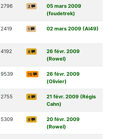
2796
05 mars 2009
2
(foudetrek)
2419
02 mars 2009 (Al49)
1
4192
26 févr. 2009
6
(Rowel)
9539
26 févr. 2009
15
(Olivier)
2755
21 févr. 2009 (Régis
6
Cahn)
5309
20 févr. 2009
9
(Rowel)