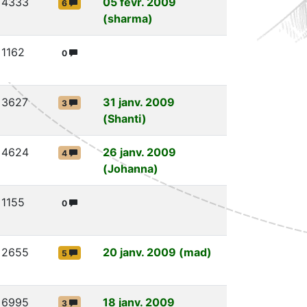
4333
05 févr. 2009
6
(sharma)
1162
0
3627
31 janv. 2009
3
(Shanti)
4624
26 janv. 2009
4
(Johanna)
1155
0
2655
20 janv. 2009 (mad)
5
6995
18 janv. 2009
3