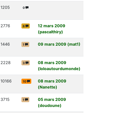
1205
0
2776
12 mars 2009
6
(pascalthiry)
1446
09 mars 2009 (mat1)
1
2228
08 mars 2009
3
(loloautourdumonde)
10166
08 mars 2009
10
(Nanette)
3715
05 mars 2009
1
(doudoune)