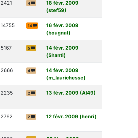
2421
18 févr. 2009
4
(stef59)
14755
16 févr. 2009
14
(bougnat)
5167
14 févr. 2009
5
(Shanti)
2666
14 févr. 2009
4
(m_laurichesse)
2235
13 févr. 2009 (Al49)
2
2762
12 févr. 2009 (henri)
2