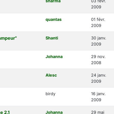
sharma
03 févr.
2009
quantas
01 févr.
2009
ampeur"
Shanti
30 janv.
2009
Johanna
29 nov.
2008
Alesc
24 janv.
2009
birdy
16 janv.
2009
e 2.1
Johanna
29 mai