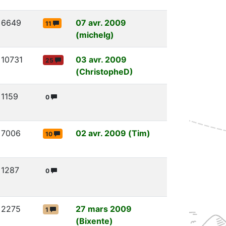
6649
07 avr. 2009
11
(michelg)
10731
03 avr. 2009
25
(ChristopheD)
1159
0
7006
02 avr. 2009 (Tim)
10
1287
0
2275
27 mars 2009
1
(Bixente)