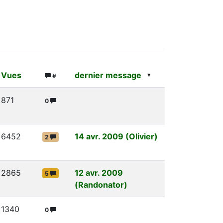
Vues
dernier message
#
871
0
6452
14 avr. 2009 (Olivier)
2
2865
12 avr. 2009
5
(Randonator)
1340
0