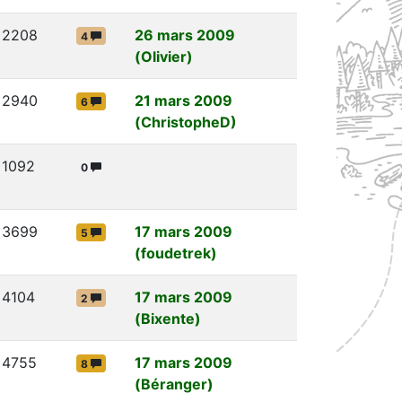
2208
26 mars 2009
4
(Olivier)
2940
21 mars 2009
6
(ChristopheD)
1092
0
3699
17 mars 2009
5
(foudetrek)
4104
17 mars 2009
2
(Bixente)
4755
17 mars 2009
8
(Béranger)