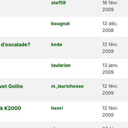
stef59
16 févr.
2009
bougnat
12 déc.
2008
 d'escalade?
koda
12 févr.
2009
taularian
13 janv.
2009
et Golite
m_laurichesse
12 févr.
2009
ak K2000
henri
12 févr.
2009