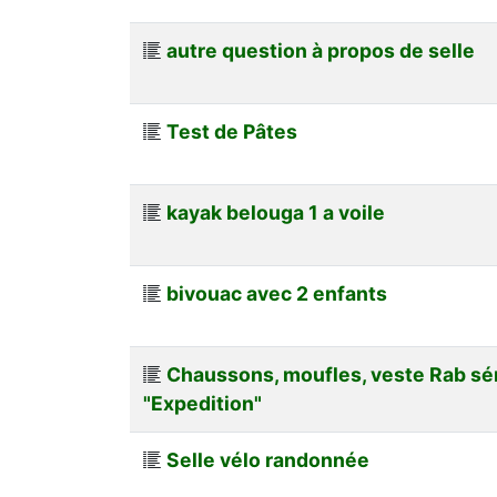
autre question à propos de selle
Test de Pâtes
kayak belouga 1 a voile
bivouac avec 2 enfants
Chaussons, moufles, veste Rab sé
"Expedition"
Selle vélo randonnée