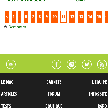
..
..
<
1
6
7
8
9
10
11
12
13
14
15
Remonter
LE MAG
CARNETS
L'EQUIPE
ARTICLES
FORUM
INFOS SITE
TESTS
BOUTIQUE
RGPD