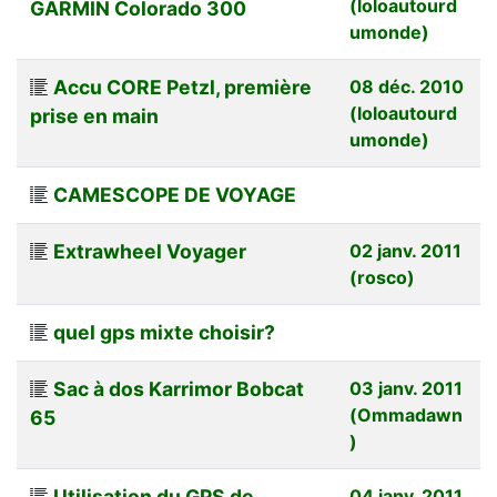
(loloautourd
GARMIN Colorado 300
umonde)
Accu CORE Petzl, première
08 déc. 2010
(loloautourd
prise en main
umonde)
CAMESCOPE DE VOYAGE
Extrawheel Voyager
02 janv. 2011
(rosco)
quel gps mixte choisir?
Sac à dos Karrimor Bobcat
03 janv. 2011
(Ommadawn
65
)
Utilisation du GPS de
04 janv. 2011