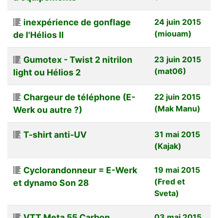
inexpérience de gonflage
24 juin 2015
(miouam)
de l'Hélios II
Gumotex - Twist 2 nitrilon
23 juin 2015
(mat06)
light ou Hélios 2
Chargeur de téléphone (E-
22 juin 2015
(Mak Manu)
Werk ou autre ?)
T-shirt anti-UV
31 mai 2015
(Kajak)
Cyclorandonneur = E-Werk
19 mai 2015
(Fred et
et dynamo Son 28
Sveta)
VTT Meta 55 Carbon,
03 mai 2015