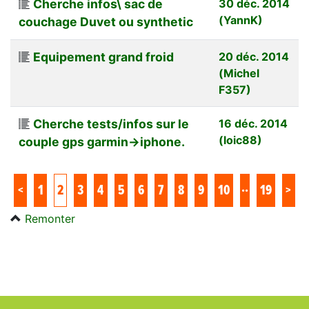
Cherche infos\ sac de
30 déc. 2014
(YannK)
couchage Duvet ou synthetic
Equipement grand froid
20 déc. 2014
(Michel
F357)
Cherche tests/infos sur le
16 déc. 2014
(loic88)
couple gps garmin->iphone.
..
<
1
2
3
4
5
6
7
8
9
10
19
>
Remonter