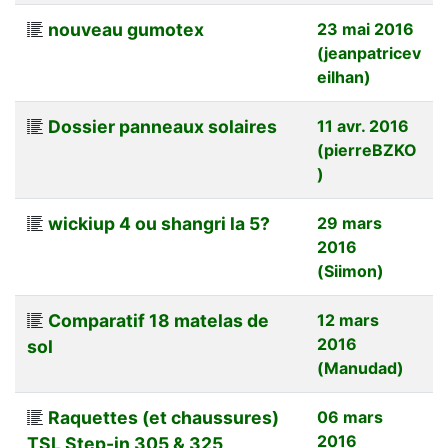
nouveau gumotex
23 mai 2016
(jeanpatricev
eilhan)
Dossier panneaux solaires
11 avr. 2016
(pierreBZKO
)
wickiup 4 ou shangri la 5?
29 mars
2016
(Siimon)
Comparatif 18 matelas de
12 mars
2016
sol
(Manudad)
Raquettes (et chaussures)
06 mars
2016
TSL Step-in 305 & 325