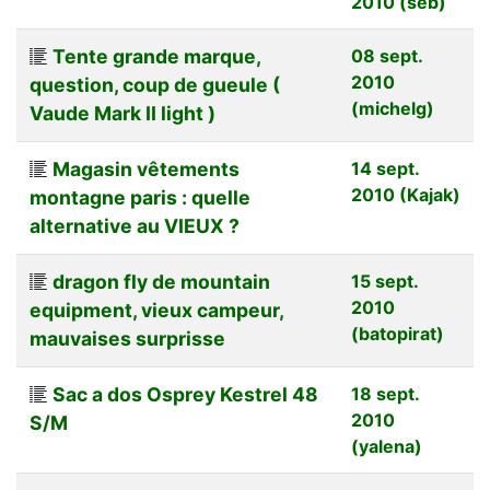
2010 (seb)
Tente grande marque,
08 sept.
2010
question, coup de gueule (
(michelg)
Vaude Mark II light )
Magasin vêtements
14 sept.
2010 (Kajak)
montagne paris : quelle
alternative au VIEUX ?
dragon fly de mountain
15 sept.
2010
equipment, vieux campeur,
(batopirat)
mauvaises surprisse
Sac a dos Osprey Kestrel 48
18 sept.
2010
S/M
(yalena)