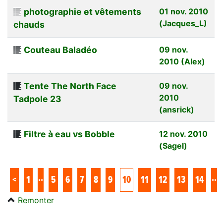
photographie et vêtements
01 nov. 2010
(Jacques_L)
chauds
Couteau Baladéo
09 nov.
2010 (Alex)
Tente The North Face
09 nov.
2010
Tadpole 23
(ansrick)
Filtre à eau vs Bobble
12 nov. 2010
(Sagel)
..
..
<
1
5
6
7
8
9
10
11
12
13
14
Remonter