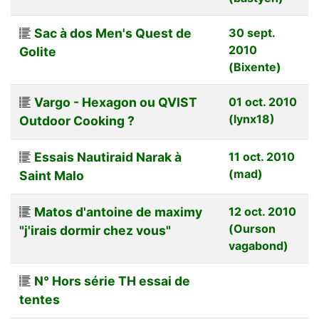
Sac à dos Men's Quest de
30 sept.
2010
Golite
(Bixente)
Vargo - Hexagon ou QVIST
01 oct. 2010
(lynx18)
Outdoor Cooking ?
Essais Nautiraid Narak à
11 oct. 2010
(mad)
Saint Malo
Matos d'antoine de maximy
12 oct. 2010
(Ourson
"j'irais dormir chez vous"
vagabond)
N° Hors série TH essai de
tentes