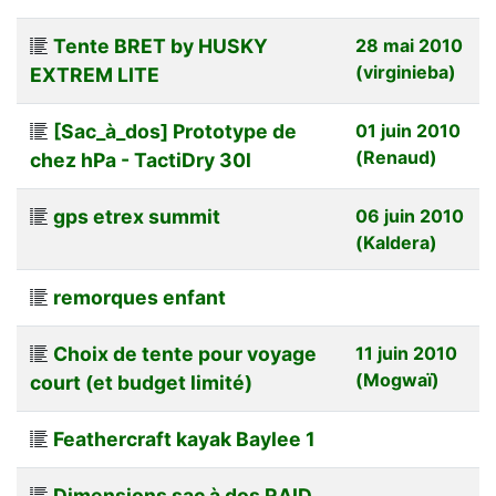
Tente BRET by HUSKY
28 mai 2010
(virginieba)
EXTREM LITE
[Sac_à_dos] Prototype de
01 juin 2010
(Renaud)
chez hPa - TactiDry 30l
gps etrex summit
06 juin 2010
(Kaldera)
remorques enfant
Choix de tente pour voyage
11 juin 2010
(Mogwaï)
court (et budget limité)
Feathercraft kayak Baylee 1
Dimensions sac à dos RAID