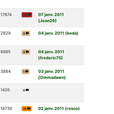
17874
07 janv. 2011
20
(Jean29)
2829
04 janv. 2011 (koda)
3
6985
04 janv. 2011
4
(frederic75)
3884
03 janv. 2011
1
(Ommadawn)
1405
0
18736
02 janv. 2011 (rosco)
16