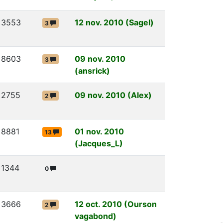
3553
12 nov. 2010 (Sagel)
3
8603
09 nov. 2010
3
(ansrick)
2755
09 nov. 2010 (Alex)
2
8881
01 nov. 2010
13
(Jacques_L)
1344
0
3666
12 oct. 2010 (Ourson
2
vagabond)