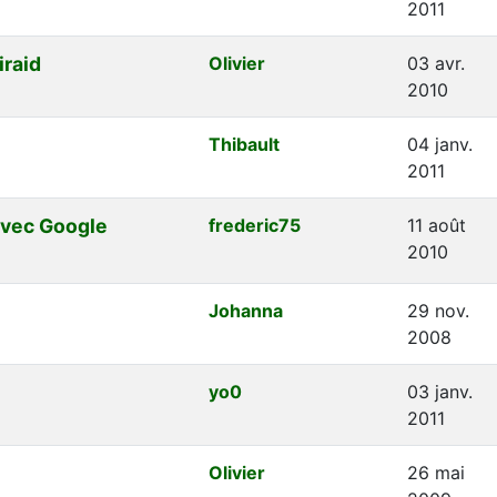
2011
iraid
Olivier
03 avr.
2010
Thibault
04 janv.
2011
avec Google
frederic75
11 août
2010
Johanna
29 nov.
2008
yo0
03 janv.
2011
Olivier
26 mai