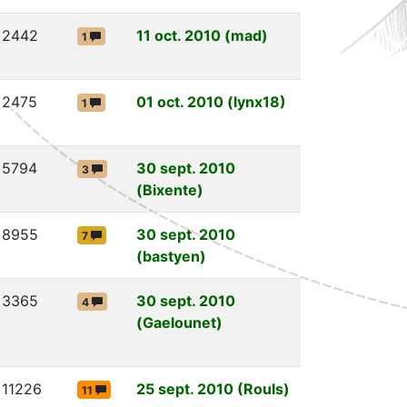
2442
11 oct. 2010 (mad)
1
2475
01 oct. 2010 (lynx18)
1
5794
30 sept. 2010
3
(Bixente)
8955
30 sept. 2010
7
(bastyen)
3365
30 sept. 2010
4
(Gaelounet)
11226
25 sept. 2010 (Rouls)
11