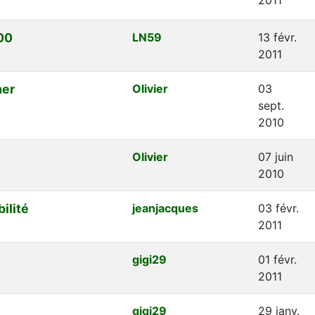
300
LN59
13 févr.
2011
mer
Olivier
03
sept.
2010
Olivier
07 juin
2010
ilité
jeanjacques
03 févr.
2011
gigi29
01 févr.
2011
gigi29
29 janv.