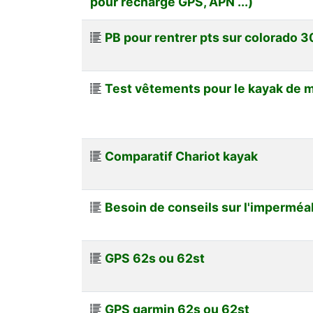
pour recharge GPS, APN ...)
PB pour rentrer pts sur colorado 
Test vêtements pour le kayak de 
Comparatif Chariot kayak
Besoin de conseils sur l'imperméab
GPS 62s ou 62st
GPS garmin 62s ou 62st