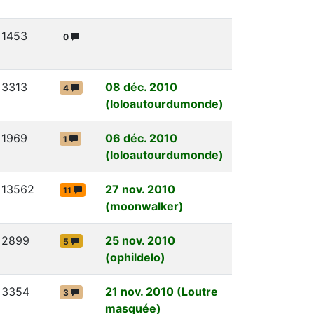
1453
0
3313
08 déc. 2010
4
(loloautourdumonde)
1969
06 déc. 2010
1
(loloautourdumonde)
13562
27 nov. 2010
11
(moonwalker)
2899
25 nov. 2010
5
(ophildelo)
3354
21 nov. 2010 (Loutre
3
masquée)