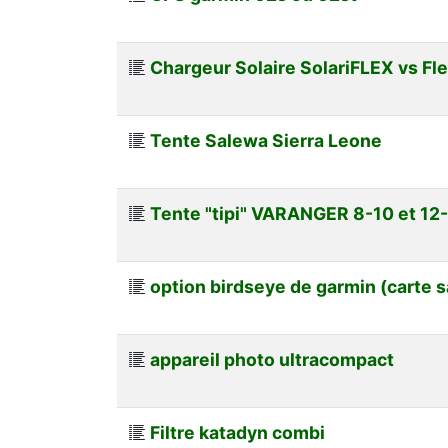
Chargeur Solaire SolariFLEX vs Fle
Tente Salewa Sierra Leone
Tente "tipi" VARANGER 8-10 et 12-
option birdseye de garmin (carte sa
appareil photo ultracompact
Filtre katadyn combi