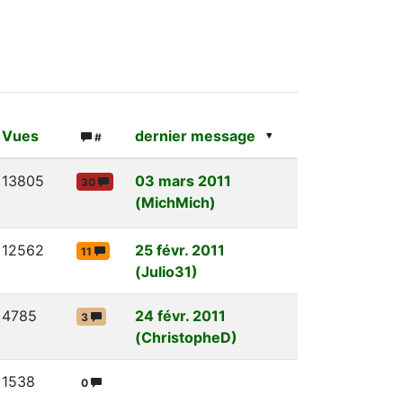
Vues
dernier message
#
13805
03 mars 2011
30
(MichMich)
12562
25 févr. 2011
11
(Julio31)
4785
24 févr. 2011
3
(ChristopheD)
1538
0