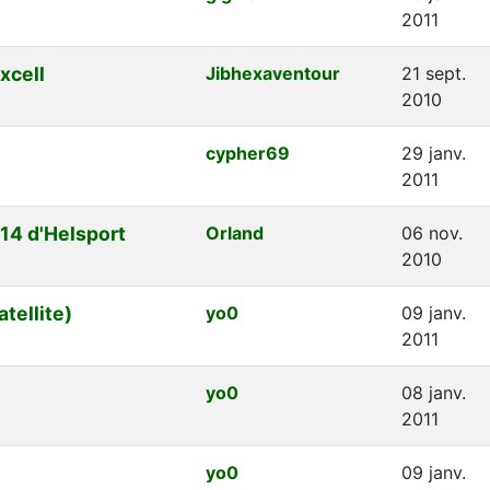
2011
xcell
Jibhexaventour
21 sept.
2010
cypher69
29 janv.
2011
14 d'Helsport
Orland
06 nov.
2010
tellite)
yo0
09 janv.
2011
yo0
08 janv.
2011
yo0
09 janv.