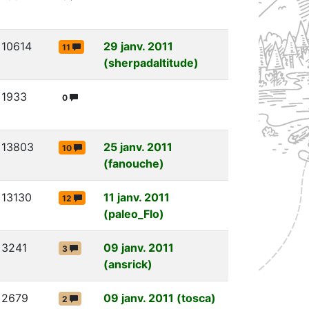
10614
29 janv. 2011
11
(sherpadaltitude)
1933
0
13803
25 janv. 2011
10
(fanouche)
13130
11 janv. 2011
12
(paleo_Flo)
3241
09 janv. 2011
3
(ansrick)
2679
09 janv. 2011 (tosca)
2