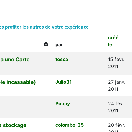
es profiter les autres de votre expérience
créé
par
le
ia une Carte
tosca
15 févr.
2011
ble incassable)
Julio31
27 janv.
2011
Poupy
24 févr.
2011
e stockage
colombo_35
20 févr.
2011