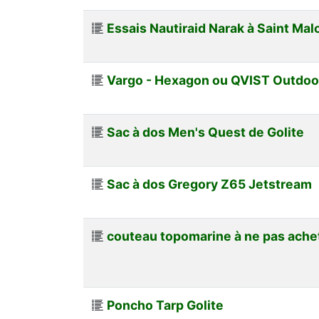
Essais Nautiraid Narak à Saint Mal
Vargo - Hexagon ou QVIST Outdoo
Sac à dos Men's Quest de Golite
Sac à dos Gregory Z65 Jetstream
couteau topomarine à ne pas achet
Poncho Tarp Golite