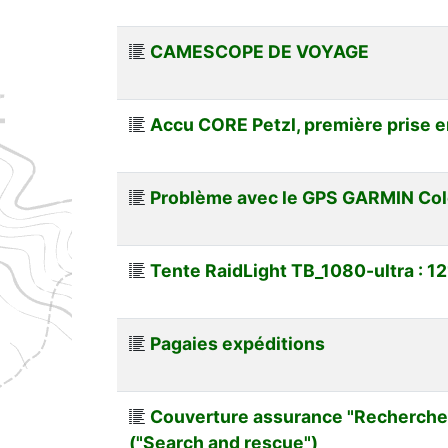
CAMESCOPE DE VOYAGE
Accu CORE Petzl, première prise 
Problème avec le GPS GARMIN Co
Tente RaidLight TB_1080-ultra : 1
Pagaies expéditions
Couverture assurance "Recherche
("Search and rescue")