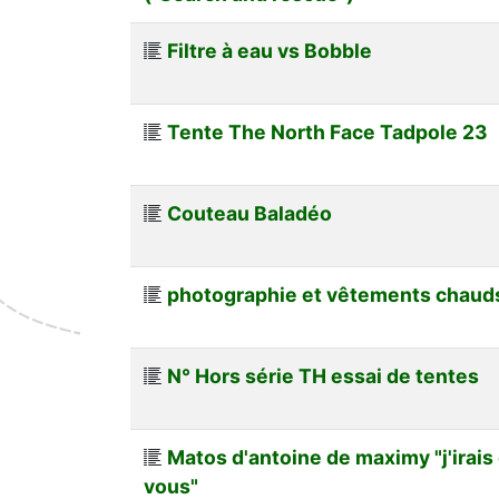
Filtre à eau vs Bobble
Tente The North Face Tadpole 23
Couteau Baladéo
photographie et vêtements chaud
N° Hors série TH essai de tentes
Matos d'antoine de maximy "j'irais
vous"