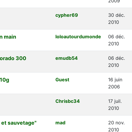
2009
cypher69
30 déc.
2010
en main
loloautourdumonde
06 déc.
2010
lorado 300
emudb54
06 déc.
2010
210g
Guest
16 juin
2006
Chrisbc34
17 juil.
2010
 et sauvetage"
mad
20 nov.
2010