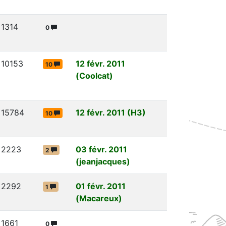
1314
0
10153
12 févr. 2011
10
(Coolcat)
15784
12 févr. 2011 (H3)
10
2223
03 févr. 2011
2
(jeanjacques)
2292
01 févr. 2011
1
(Macareux)
1661
0