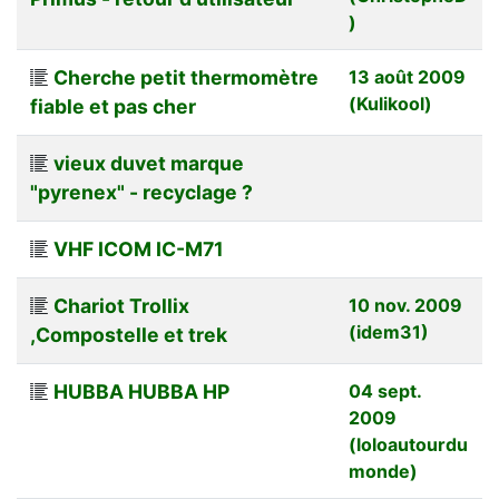
)
Cherche petit thermomètre
13 août 2009
(Kulikool)
fiable et pas cher
vieux duvet marque
"pyrenex" - recyclage ?
VHF ICOM IC-M71
Chariot Trollix
10 nov. 2009
(idem31)
,Compostelle et trek
HUBBA HUBBA HP
04 sept.
2009
(loloautourdu
monde)