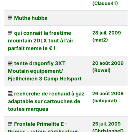
(Claude41)
Mutha hubba
qui connait la freetime
28 juil. 2009
(mat2)
mountain 2DLX tout à l'air
parfait meme le € !
tente dragonfly 3XT
20 août 2009
(Rowel)
Moutain equipement/
Fjellheimen 3 Camp Helsport
recherche de rechaud à gaz
26 août 2009
(batopirat)
adaptable sur cartouches de
toutes marques
Frontale Primelite E -
25 juil. 2009
(ChristopheD
Primus - retour d'utilisateur