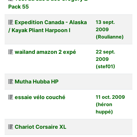
Pack 55
Expedition Canada - Alaska
13 sept.
2009
/ Kayak Pliant Harpoon I
(Roulianne)
wailand amazon 2 expé
22 sept.
2009
(stef01)
Mutha Hubba HP
essaie vélo couché
11 oct. 2009
(héron
huppé)
Chariot Corsaire XL