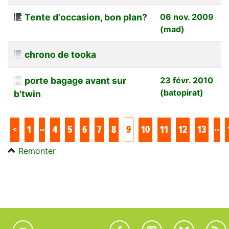
Tente d'occasion, bon plan?
06 nov. 2009
(mad)
chrono de tooka
porte bagage avant sur
23 févr. 2010
(batopirat)
b'twin
..
..
<
1
4
5
6
7
8
9
10
11
12
13
Remonter