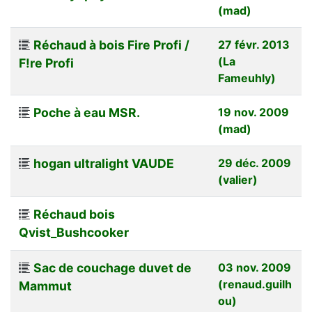
(mad)
Réchaud à bois Fire Profi /
27 févr. 2013
(La
F!re Profi
Fameuhly)
Poche à eau MSR.
19 nov. 2009
(mad)
hogan ultralight VAUDE
29 déc. 2009
(valier)
Réchaud bois
Qvist_Bushcooker
Sac de couchage duvet de
03 nov. 2009
(renaud.guilh
Mammut
ou)