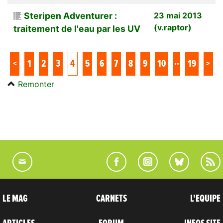
Steripen Adventurer :
23 mai 2013
(v.raptor)
traitement de l'eau par les UV
..
<
1
2
3
4
5
6
7
8
9
10
19
>
Remonter
LE MAG
CARNETS
L'EQUIPE