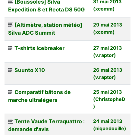
[Boussoles] Silva
31 mai 2013
(xcomm)
Expedition S et Recta DS 50G
[Altimètre, station météo]
29 mai 2013
(xcomm)
Silva ADC Summit
T-shirts Icebreaker
27 mai 2013
(v.raptor)
Suunto X10
26 mai 2013
(v.raptor)
Comparatif bâtons de
25 mai 2013
(ChristopheD
marche ultralégers
)
Tente Vaude Terraquattro :
24 mai 2013
(niquedouille)
demande d'avis