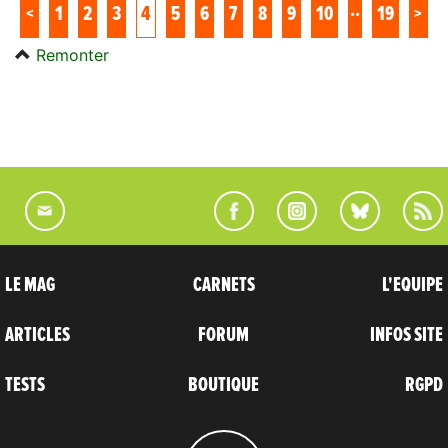
..
<
1
2
3
4
5
6
7
8
9
10
19
>
Remonter
LE MAG
CARNETS
L'EQUIPE
ARTICLES
FORUM
INFOS SITE
TESTS
BOUTIQUE
RGPD