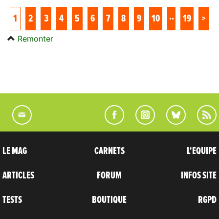
..
1
2
3
4
5
6
7
8
9
10
19
>
Remonter
LE MAG
CARNETS
L'EQUIPE
ARTICLES
FORUM
INFOS SITE
TESTS
BOUTIQUE
RGPD