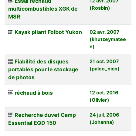
Essai réchaud
12 avr. 2007
(Rosbin)
multicombustibles XGK de
MSR
Kayak pliant Folbot Yukon
02 avr. 2007
(khutzeymatee
n)
Fiabilité des disques
21 oct. 2007
(paleo_nico)
portables pour le stockage
de photos
réchaud à bois
12 oct. 2016
(Olivier)
Recherche duvet Camp
24 juil. 2006
(Johanna)
Essential EQD 150