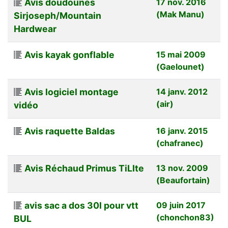
Avis doudounes
17 nov. 2016
(Mak Manu)
Sirjoseph/Mountain
Hardwear
Avis kayak gonflable
15 mai 2009
(Gaelounet)
Avis logiciel montage
14 janv. 2012
(air)
vidéo
Avis raquette Baldas
16 janv. 2015
(chafranec)
Avis Réchaud Primus TiLIte
13 nov. 2009
(Beaufortain)
avis sac a dos 30l pour vtt
09 juin 2017
(chonchon83)
BUL