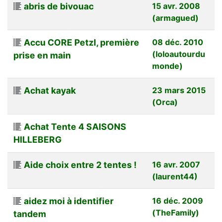
abris de bivouac
15 avr. 2008
(armagued)
Accu CORE Petzl, première
08 déc. 2010
(loloautourdu
prise en main
monde)
Achat kayak
23 mars 2015
(Orca)
Achat Tente 4 SAISONS
HILLEBERG
Aide choix entre 2 tentes !
16 avr. 2007
(laurent44)
aidez moi à identifier
16 déc. 2009
(TheFamily)
tandem