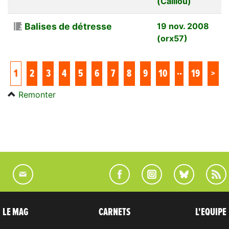
(Caillou)
Balises de détresse
19 nov. 2008
(orx57)
..
1
2
3
4
5
6
7
8
9
10
19
>
Remonter
LE MAG
CARNETS
L'EQUIPE