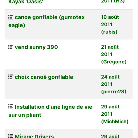
2011 (H3)
Kayak 'Oasis'
canoe gonflable (gumotex
19 août
2011
eagle)
(rubis)
vend sunny 390
21 août
2011
(Grégoire)
choix canoë gonflable
24 août
2011
(pierre23)
Installation d'une ligne de vie
29 août
2011
sur un pliant
(MichMich)
Mirage Drivers
29 août