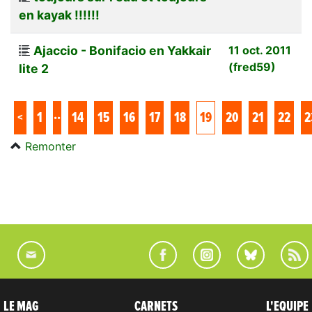
en kayak !!!!!!
Ajaccio - Bonifacio en Yakkair
11 oct. 2011
(fred59)
lite 2
..
<
1
14
15
16
17
18
19
20
21
22
2
Remonter
LE MAG
CARNETS
L'EQUIPE