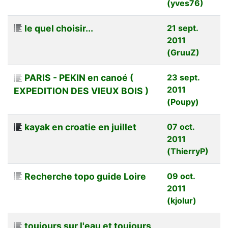
(yves76)
le quel choisir...
21 sept.
2011
(GruuZ)
PARIS - PEKIN en canoé (
23 sept.
2011
EXPEDITION DES VIEUX BOIS )
(Poupy)
kayak en croatie en juillet
07 oct.
2011
(ThierryP)
Recherche topo guide Loire
09 oct.
2011
(kjolur)
toujours sur l'eau et toujours