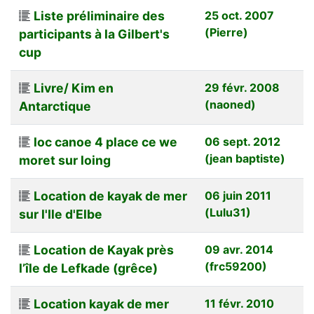
Liste préliminaire des
25 oct. 2007
(Pierre)
participants à la Gilbert's
cup
Livre/ Kim en
29 févr. 2008
(naoned)
Antarctique
loc canoe 4 place ce we
06 sept. 2012
(jean baptiste)
moret sur loing
Location de kayak de mer
06 juin 2011
(Lulu31)
sur l'Ile d'Elbe
Location de Kayak près
09 avr. 2014
(frc59200)
l’île de Lefkade (grêce)
Location kayak de mer
11 févr. 2010