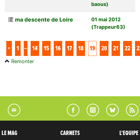
baous)
ma descente de Loire
01 mai 2012
(Trappeur63)
..
<
1
14
15
16
17
18
19
20
21
22
2
Remonter
LE MAG
CARNETS
L'EQUIPE