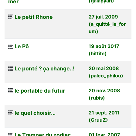
(galapyan)
mer
Le petit Rhone
27 juil. 2009
(a_quitté_le_for
um)
Le Pô
19 août 2017
(hittite)
Le ponté ? ça change..!
20 mai 2008
(paleo_philou)
le portable du futur
20 nov. 2008
(rubis)
le quel choisir...
21 sept. 2011
(GruuZ)
Le Tramper du zodiac
01 févr. 2007