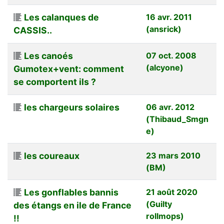
Les calanques de
16 avr. 2011
(ansrick)
CASSIS..
Les canoés
07 oct. 2008
(alcyone)
Gumotex+vent: comment
se comportent ils ?
les chargeurs solaires
06 avr. 2012
(Thibaud_Smgn
e)
les coureaux
23 mars 2010
(BM)
Les gonflables bannis
21 août 2020
(Guilty
des étangs en ile de France
rollmops)
!!