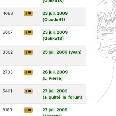
(Gekko18)
4663
23 juil. 2009
8
(Claude41)
6807
23 juil. 2009
9
(Gekko18)
8362
25 juil. 2009 (yvan)
5
2703
26 juil. 2009
6
(L_Pierre)
5461
27 juil. 2009
2
(a_quitté_le_forum)
8189
27 juil. 2009
6
(allurstyl)