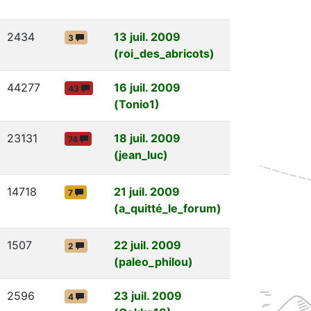
2434
13 juil. 2009
3
(roi_des_abricots)
44277
16 juil. 2009
43
(Tonio1)
23131
18 juil. 2009
74
(jean_luc)
14718
21 juil. 2009
7
(a_quitté_le_forum)
1507
22 juil. 2009
2
(paleo_philou)
2596
23 juil. 2009
4