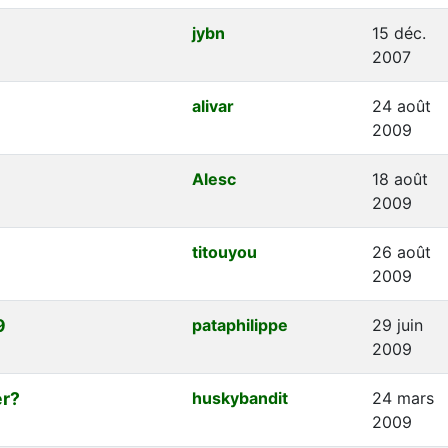
jybn
15 déc.
2007
alivar
24 août
2009
Alesc
18 août
2009
titouyou
26 août
2009
9
pataphilippe
29 juin
2009
er?
huskybandit
24 mars
2009