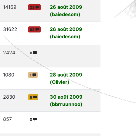
14169
26 août 2009
33
(baiedesom)
31622
26 août 2009
63
(baiedesom)
2424
0
1080
28 août 2009
1
(Olivier)
2830
30 août 2009
6
(bbrruunnoo)
857
0