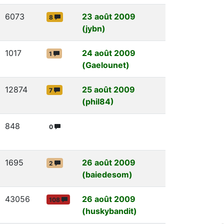
6073
23 août 2009
8
(jybn)
1017
24 août 2009
1
(Gaelounet)
12874
25 août 2009
7
(phil84)
848
0
1695
26 août 2009
2
(baiedesom)
43056
26 août 2009
108
(huskybandit)