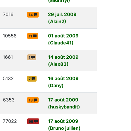
7016
29 juil. 2009
14
(Alain2)
10558
01 août 2009
11
(Claude41)
1661
14 août 2009
1
(Alex83)
5132
16 août 2009
7
(Dany)
6353
17 août 2009
13
(huskybandit)
77022
17 août 2009
95
(Bruno jullien)