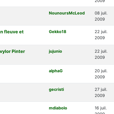
2009
NounoursMcLeod
08 juil.
2009
 fleuve et
Gekko18
22 juil.
2009
vylor Pinter
jujunio
22 juil.
2009
alphaG
20 juil.
2009
gecristi
27 juil.
2009
mdiabolo
16 juil.
2009