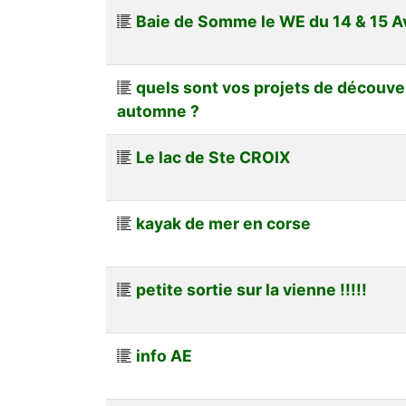
Baie de Somme le WE du 14 & 15 Av
quels sont vos projets de découve
automne ?
Le lac de Ste CROIX
kayak de mer en corse
petite sortie sur la vienne !!!!!
info AE