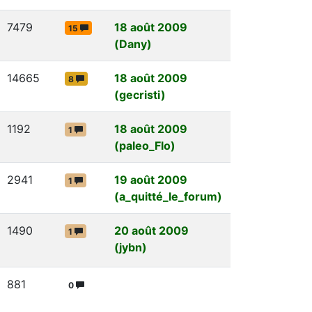
7479
18 août 2009
15
(Dany)
14665
18 août 2009
8
(gecristi)
1192
18 août 2009
1
(paleo_Flo)
2941
19 août 2009
1
(a_quitté_le_forum)
1490
20 août 2009
1
(jybn)
881
0