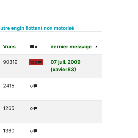
 autre engin flottant non motorisé
Vues
dernier message
#
90319
07 juil. 2009
130
(xavier83)
2415
0
1265
0
1360
0