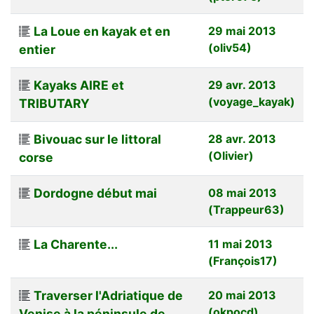
La Loue en kayak et en
29 mai 2013
(oliv54)
entier
Kayaks AIRE et
29 avr. 2013
(voyage_kayak)
TRIBUTARY
Bivouac sur le littoral
28 avr. 2013
(Olivier)
corse
Dordogne début mai
08 mai 2013
(Trappeur63)
La Charente...
11 mai 2013
(François17)
Traverser l'Adriatique de
20 mai 2013
(okpocd)
Venise à la péninsule de