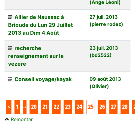
(Ange Léoni)
Allier de Naussac à
27 juil. 2013
(pierre rodez)
Brioude du Lun 29 Juillet
2013 au Dim 4 Août
recherche
23 juil. 2013
(bd2522)
renseignement sur la
vezere
Conseil voyage/kayak
09 août 2013
(Olivier)
..
<
1
20
21
22
23
24
25
26
27
28
Remonter