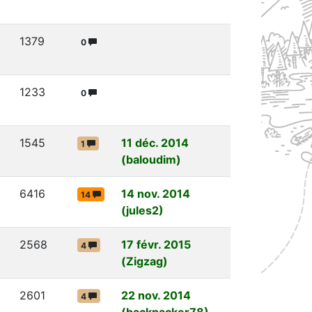
1379
0
1233
0
1545
11 déc. 2014
1
(baloudim)
6416
14 nov. 2014
14
(jules2)
2568
17 févr. 2015
4
(Zigzag)
2601
22 nov. 2014
4
(backpacker78)