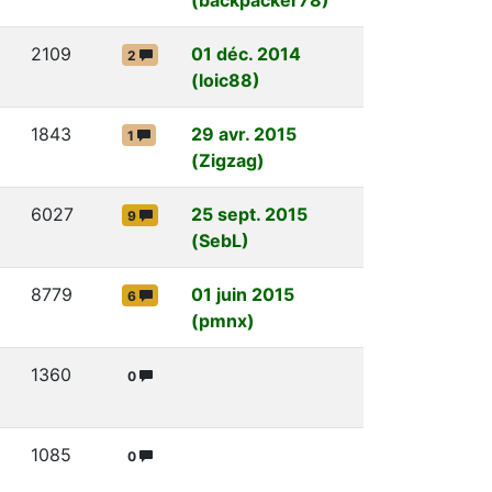
2109
01 déc. 2014
2
(loic88)
1843
29 avr. 2015
1
(Zigzag)
6027
25 sept. 2015
9
(SebL)
8779
01 juin 2015
6
(pmnx)
1360
0
1085
0