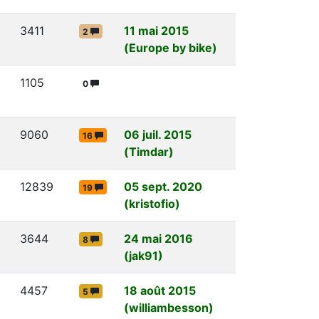
3411
11 mai 2015
2
(Europe by bike)
1105
0
9060
06 juil. 2015
16
(Timdar)
12839
05 sept. 2020
19
(kristofio)
3644
24 mai 2016
8
(jak91)
4457
18 août 2015
5
(williambesson)