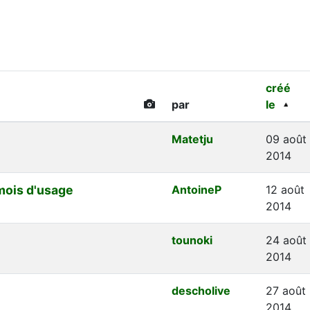
créé
par
le
Matetju
09 août
2014
mois d'usage
AntoineP
12 août
2014
tounoki
24 août
2014
descholive
27 août
2014