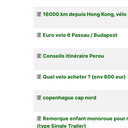
16000 km depuis Hong Kong, vélo 
Euro velo 6 Passau / Budapest
Conseils itinéraire Perou
Quel velo acheter ? (env 800 eur)
copenhague cap nord
Remorque enfant monoroue pour r
(type Single Trailer)