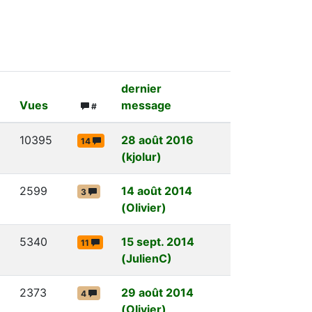
dernier
Vues
message
#
10395
28 août 2016
14
(kjolur)
2599
14 août 2014
3
(Olivier)
5340
15 sept. 2014
11
(JulienC)
2373
29 août 2014
4
(Olivier)