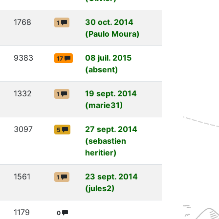
1768
30 oct. 2014
1
(Paulo Moura)
9383
08 juil. 2015
17
(absent)
1332
19 sept. 2014
1
(marie31)
3097
27 sept. 2014
5
(sebastien
heritier)
1561
23 sept. 2014
1
(jules2)
1179
0