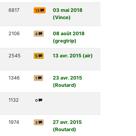
6817
03 mai 2018
13
(Vince)
2106
08 août 2018
4
(gregtrip)
2545
13 avr. 2015 (air)
5
1346
23 avr. 2015
1
(Routard)
1132
0
1974
27 avr. 2015
3
(Routard)