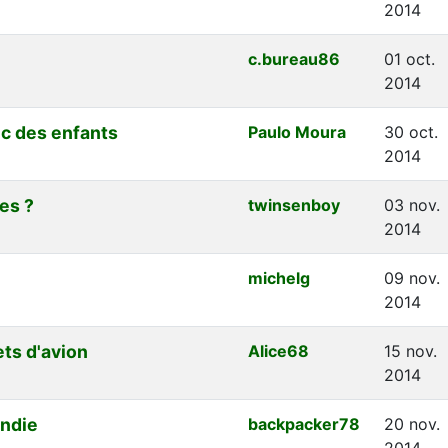
2014
c.bureau86
01 oct.
2014
ec des enfants
Paulo Moura
30 oct.
2014
es ?
twinsenboy
03 nov.
2014
michelg
09 nov.
2014
ets d'avion
Alice68
15 nov.
2014
andie
backpacker78
20 nov.
2014