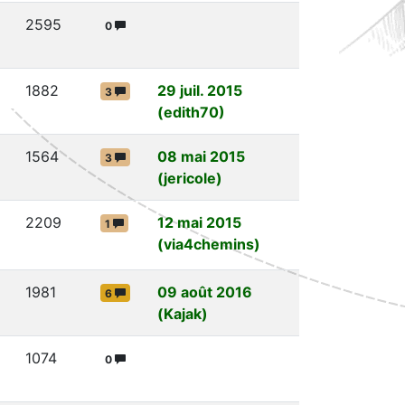
2595
0
1882
29 juil. 2015
3
(edith70)
1564
08 mai 2015
3
(jericole)
2209
12 mai 2015
1
(via4chemins)
1981
09 août 2016
6
(Kajak)
1074
0