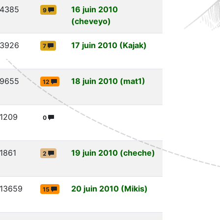
4385
16 juin 2010
9
(cheveyo)
3926
17 juin 2010 (Kajak)
7
9655
18 juin 2010 (mat1)
12
1209
0
1861
19 juin 2010 (cheche)
2
13659
20 juin 2010 (Mikis)
15