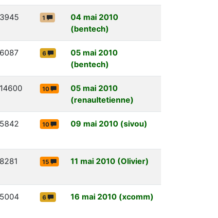
3945
04 mai 2010
1
(bentech)
6087
05 mai 2010
6
(bentech)
14600
05 mai 2010
10
(renaultetienne)
5842
09 mai 2010 (sivou)
10
8281
11 mai 2010 (Olivier)
15
5004
16 mai 2010 (xcomm)
6