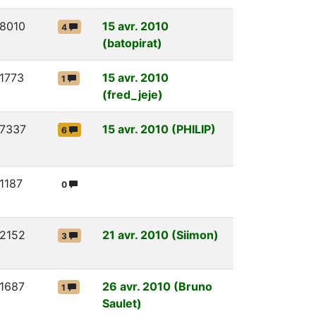
8010
15 avr. 2010
4
(batopirat)
1773
15 avr. 2010
1
(fred_jeje)
7337
15 avr. 2010 (PHILIP)
6
1187
0
2152
21 avr. 2010 (Siimon)
3
1687
26 avr. 2010 (Bruno
1
Saulet)