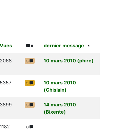
Vues
dernier message
#
2068
10 mars 2010 (phire)
3
5357
10 mars 2010
5
(Ghislain)
3899
14 mars 2010
3
(Bixente)
1182
0