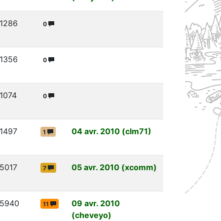
1286
0
1356
0
1074
0
1497
04 avr. 2010 (clm71)
1
5017
05 avr. 2010 (xcomm)
7
5940
09 avr. 2010
11
(cheveyo)