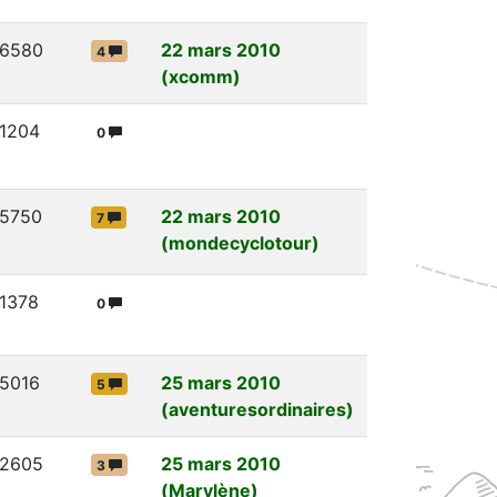
6580
22 mars 2010
4
(xcomm)
1204
0
5750
22 mars 2010
7
(mondecyclotour)
1378
0
5016
25 mars 2010
5
(aventuresordinaires)
2605
25 mars 2010
3
(Marylène)