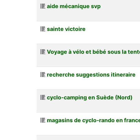
aide mécanique svp
sainte victoire
Voyage à vélo et bébé sous la tent
recherche suggestions itineraire
cyclo-camping en Suède (Nord)
magasins de cyclo-rando en franc