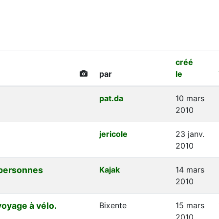
créé
par
le
pat.da
10 mars
2010
jericole
23 janv.
2010
 personnes
Kajak
14 mars
2010
voyage à vélo.
Bixente
15 mars
2010