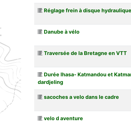
Réglage frein à disque hydrauliqu
Danube à vélo
Traversée de la Bretagne en VTT
Durée lhasa- Katmandou et Katm
dardjeling
sacoches a velo dans le cadre
velo d aventure