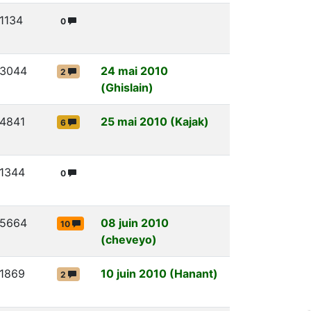
1134
0
3044
24 mai 2010
2
(Ghislain)
4841
25 mai 2010 (Kajak)
6
1344
0
5664
08 juin 2010
10
(cheveyo)
1869
10 juin 2010 (Hanant)
2