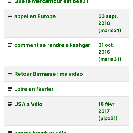
Que le Mercantour est beau !
appel en Europe
03 sept.
2016
(marie31)
comment se rendre a kashgar
01 oct.
2016
(marie31)
Retour Birmanie : ma vidéo
Loire en février
USA à Vélo
18 févr.
2017
(pipo21)
açores kayak et vélo