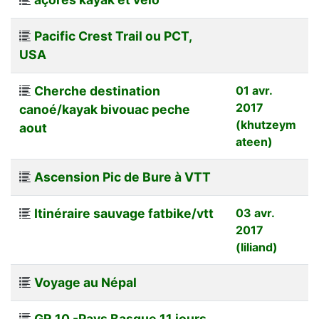
Pacific Crest Trail ou PCT,
USA
Cherche destination
01 avr.
2017
canoé/kayak bivouac peche
(khutzeym
aout
ateen)
Ascension Pic de Bure à VTT
Itinéraire sauvage fatbike/vtt
03 avr.
2017
(liliand)
Voyage au Népal
GR 10 -Pays Basque 11 jours