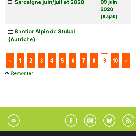
Sardaigne juin/juillet 2020
09 juin
2020
(Kajak)
Sentier Alpin de Stubai
(Autriche)
<
1
2
3
4
5
6
7
8
9
10
>
Remonter