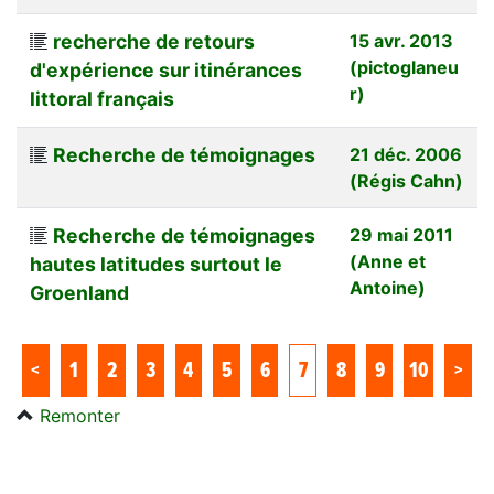
recherche de retours
15 avr. 2013
(pictoglaneu
d'expérience sur itinérances
r)
littoral français
Recherche de témoignages
21 déc. 2006
(Régis Cahn)
Recherche de témoignages
29 mai 2011
(Anne et
hautes latitudes surtout le
Antoine)
Groenland
<
1
2
3
4
5
6
7
8
9
10
>
Remonter