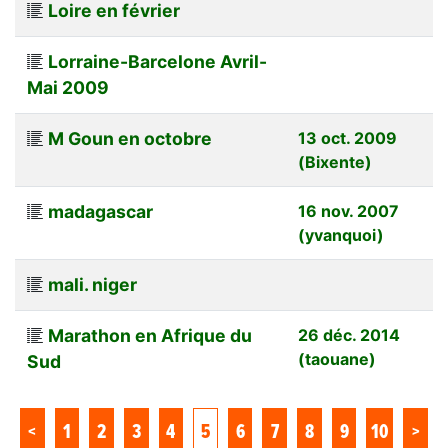
Loire en février
Lorraine-Barcelone Avril-
Mai 2009
M Goun en octobre
13 oct. 2009
(Bixente)
madagascar
16 nov. 2007
(yvanquoi)
mali. niger
Marathon en Afrique du
26 déc. 2014
(taouane)
Sud
<
1
2
3
4
5
6
7
8
9
10
>