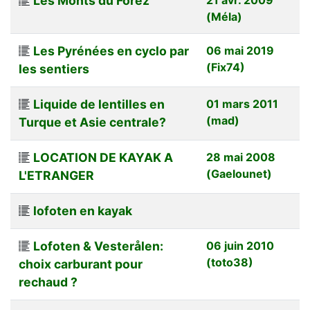
Les Monts du Forez
(Méla)
Les Pyrénées en cyclo par
06 mai 2019
(Fix74)
les sentiers
Liquide de lentilles en
01 mars 2011
(mad)
Turque et Asie centrale?
LOCATION DE KAYAK A
28 mai 2008
(Gaelounet)
L'ETRANGER
lofoten en kayak
Lofoten & Vesterålen:
06 juin 2010
(toto38)
choix carburant pour
rechaud ?