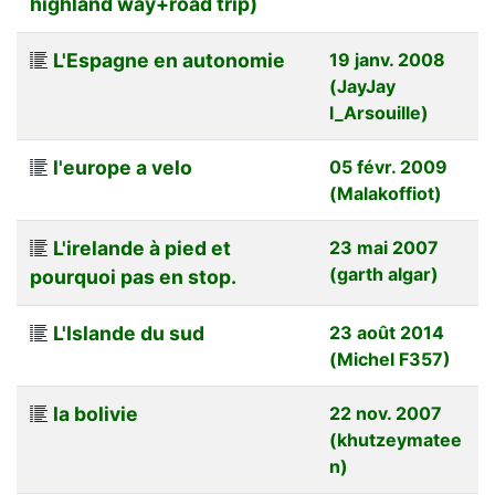
highland way+road trip)
L'Espagne en autonomie
19 janv. 2008
(JayJay
l_Arsouille)
l'europe a velo
05 févr. 2009
(Malakoffiot)
L'irelande à pied et
23 mai 2007
(garth algar)
pourquoi pas en stop.
L'Islande du sud
23 août 2014
(Michel F357)
la bolivie
22 nov. 2007
(khutzeymatee
n)