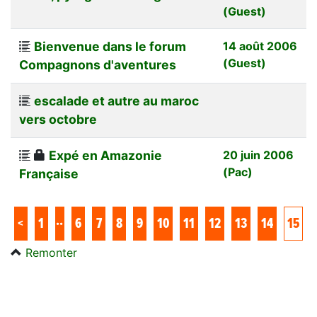
(Guest)
Bienvenue dans le forum
14 août 2006
(Guest)
Compagnons d'aventures
escalade et autre au maroc
vers octobre
Expé en Amazonie
20 juin 2006
(Pac)
Française
..
<
1
6
7
8
9
10
11
12
13
14
15
Remonter