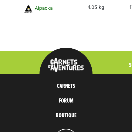
4.05 kg
1
Alpacka
S
CARNETS
FORUM
BOUTIQUE