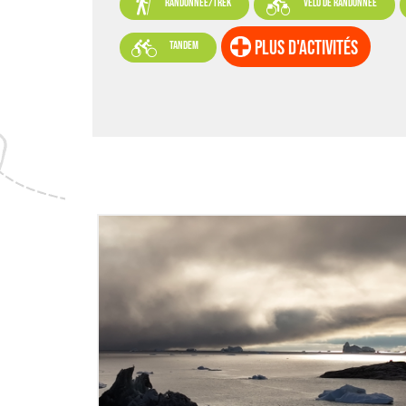


randonnée/trek
vélo de randonnée

plus d'activités
tandem