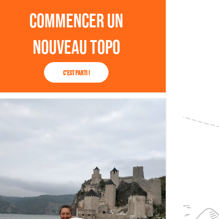
Commencer un
nouveau topo
C'est parti !