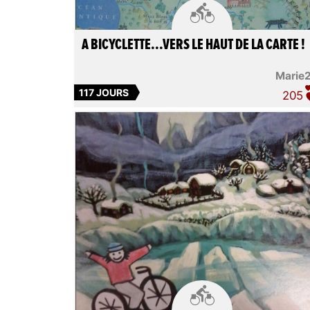

A BICYCLETTE...VERS LE HAUT DE LA CARTE !
Marie
117 JOURS
205
