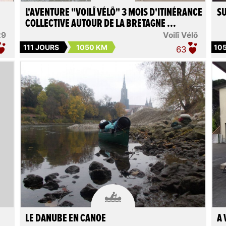
L'AVENTURE "VOILÎ VÉLÔ" 3 MOIS D'ITINÉRANCE
S
COLLECTIVE AUTOUR DE LA BRETAGNE ...
29
Voilî Vélô
111 JOURS
1050 KM
10
63

LE DANUBE EN CANOE
A 