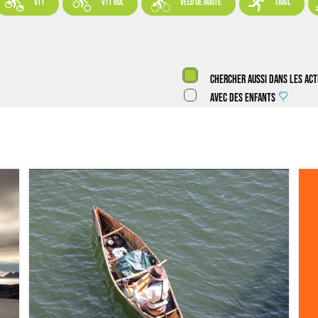




VTT
VTT BUL
vélo de route
trail
Chercher aussi dans les act
Avec des enfants