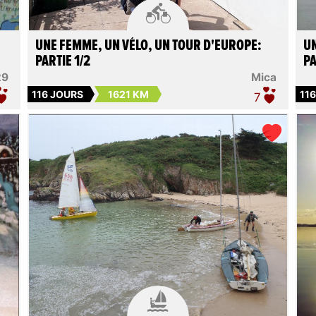

UNE FEMME, UN VÉLO, UN TOUR D'EUROPE:
UN
PARTIE 1/2
PA
29
Mica
116 JOURS
1621 KM
11
7
