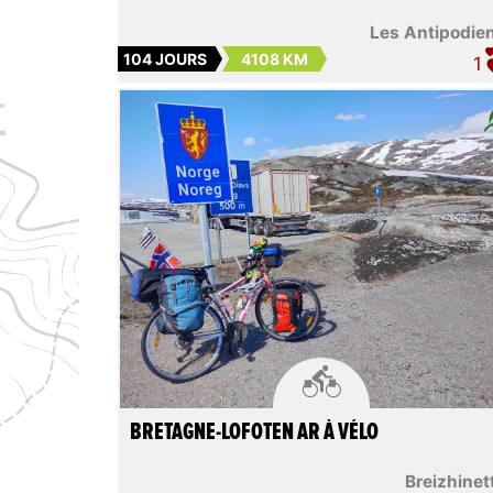
Les Antipodie
104 JOURS
4108 KM
1

BRETAGNE-LOFOTEN AR À VÉLO
Breizhinet