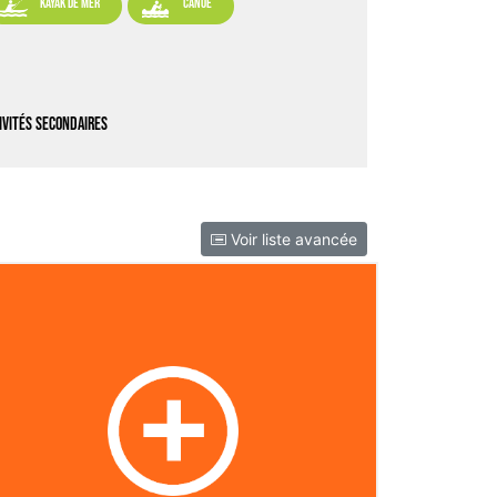


kayak de mer
canoë
ivités secondaires
Voir liste avancée