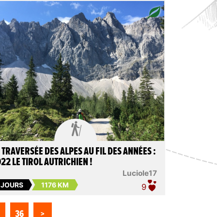

 TRAVERSÉE DES ALPES AU FIL DES ANNÉES :
22 LE TIROL AUTRICHIEN !
Luciole17
 JOURS
1176 KM
9
36
>