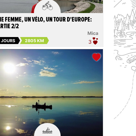

E FEMME, UN VÉLO, UN TOUR D'EUROPE:
RTIE 2/2
Mica
6 JOURS
2805 KM
3
