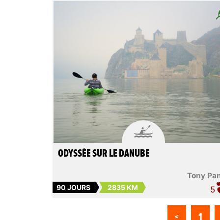

ODYSSÉE SUR LE DANUBE
Tony Pa
90 JOURS
2835 KM
5
<
1