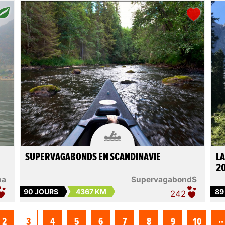

SUPERVAGABONDS EN SCANDINAVIE
LA
20
na
SupervagabondS
90 JOURS
4367 KM
89
242
..
2
3
4
5
6
7
8
9
10