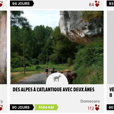
94 JOURS
93
84

DES ALPES À L'ATLANTIQUE AVEC DEUX ÂNES
VÉ
II
zy
Domecaro
90 JOURS
1094 KM
90
112