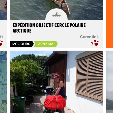

EXPÉDITION OBJECTIF CERCLE POLAIRE
ARCTIQUE
tt
CorentinL
3
120 JOURS
3987 KM