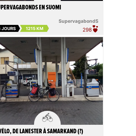
UPERVAGABONDS EN SUOMI
SupervagabondS
5 JOURS
1215 KM
298

VÉLO, DE LANESTER À SAMARKAND (?)