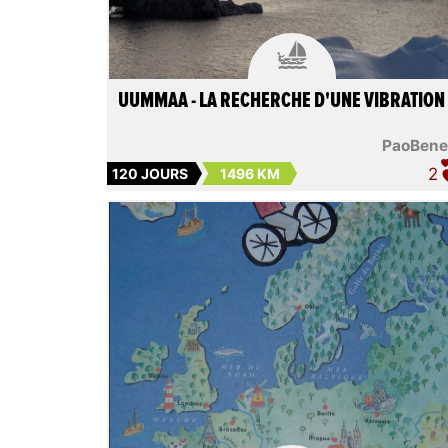

UUMMAA - LA RECHERCHE D'UNE VIBRATION
PaoBene
2
120 JOURS
1496 KM