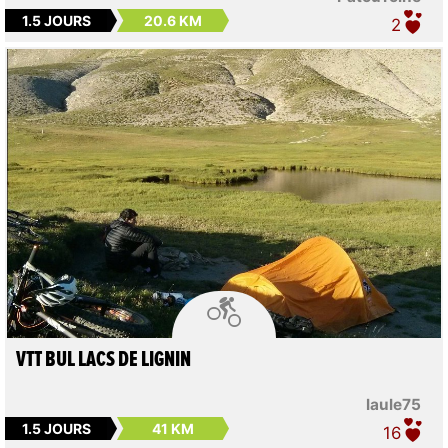
1.5 JOURS
20.6 KM
2

VTT BUL LACS DE LIGNIN
laule75
1.5 JOURS
41 KM
16