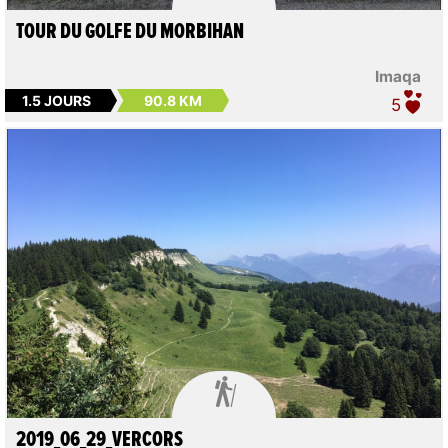
TOUR DU GOLFE DU MORBIHAN
Imaqa
1.5 JOURS
90.8 KM
5

2019_06_29_VERCORS