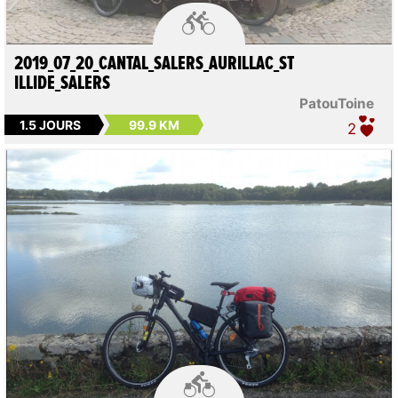

2019_07_20_CANTAL_SALERS_AURILLAC_ST
ILLIDE_SALERS
PatouToine
1.5 JOURS
99.9 KM
2
