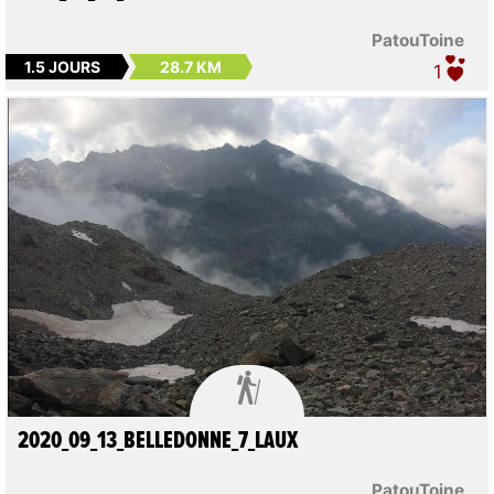
PatouToine
1.5 JOURS
28.7 KM
1

2020_09_13_BELLEDONNE_7_LAUX
PatouToine