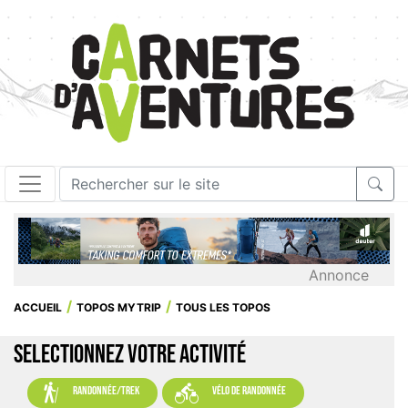
Annonce
ACCUEIL
TOPOS MYTRIP
TOUS LES TOPOS
SELECTIONNEZ VOTRE ACTIVITÉ


randonnée/trek
vélo de randonnée