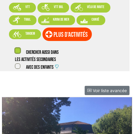



VTT
VTT BUL
vélo de route



trail
kayak de mer
canoë

plus d'activités
tandem
Chercher aussi dans
les activités secondaires
Avec des enfants
Voir liste avancée