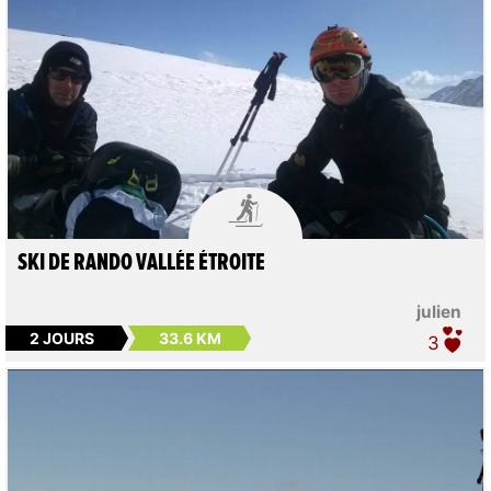

SKI DE RANDO VALLÉE ÉTROITE
julien
2 JOURS
33.6 KM
3