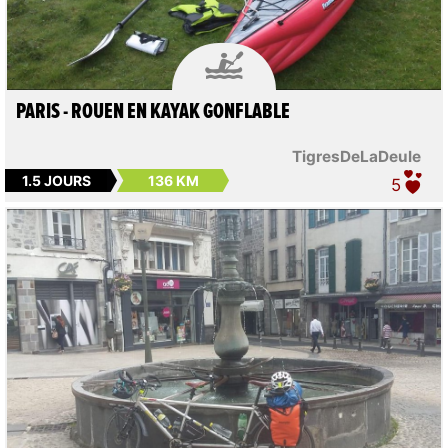

PARIS - ROUEN EN KAYAK GONFLABLE
TigresDeLaDeule
1.5 JOURS
136 KM
5