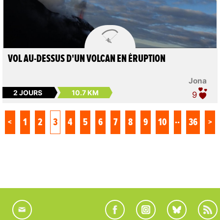

VOL AU-DESSUS D'UN VOLCAN EN ÉRUPTION
Jona
2 JOURS
10.7 KM
9
..
<
1
2
3
4
5
6
7
8
9
10
36
>