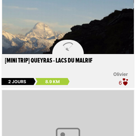

[MINI TRIP] QUEYRAS - LACS DU MALRIF
Olivier
2 JOURS
8.9 KM
6