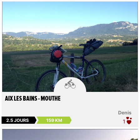

AIX LES BAINS - MOUTHE
Denis
2.5 JOURS
159 KM
1