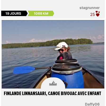
stagrunner
19 JOURS
1068 KM
25

FINLANDE LINNANSAARI, CANOE BIVOUAC AVEC ENFANT
Daffy06