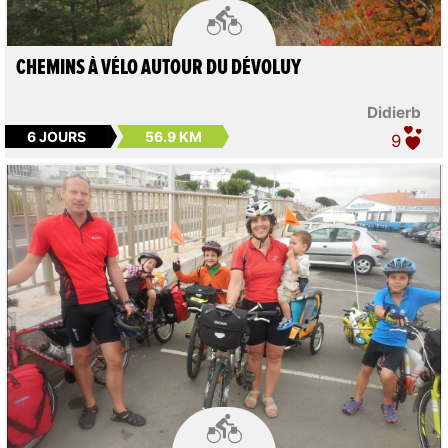

CHEMINS À VÉLO AUTOUR DU DÉVOLUY
Didierb
6 JOURS
56.9 KM
9
