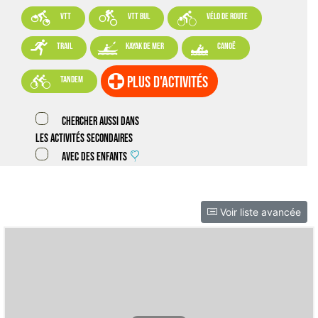



VTT
VTT BUL
vélo de route



trail
kayak de mer
canoë

plus d'activités
tandem
Chercher aussi dans
les activités secondaires
Avec des enfants
Voir liste avancée