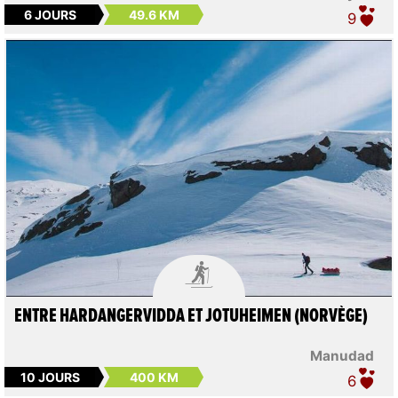
6 JOURS
49.6 KM
9

ENTRE HARDANGERVIDDA ET JOTUHEIMEN (NORVÈGE)
Manudad
10 JOURS
400 KM
6