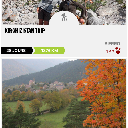

KIRGHIZISTAN TRIP
BIERRO
28 JOURS
1876 KM
133