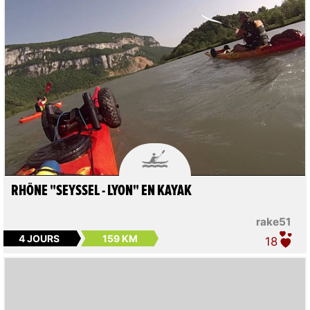

RHÔNE "SEYSSEL - LYON" EN KAYAK
rake51
4 JOURS
159 KM
18