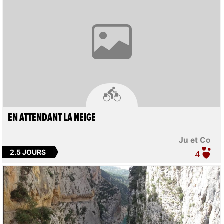

EN ATTENDANT LA NEIGE
Ju et Co
2.5 JOURS
4