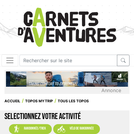
Annonce
ACCUEIL
TOPOS MYTRIP
TOUS LES TOPOS
SELECTIONNEZ VOTRE ACTIVITÉ


randonnée/trek
vélo de randonnée