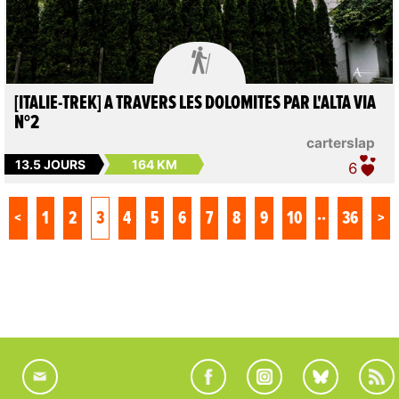

[ITALIE-TREK] A TRAVERS LES DOLOMITES PAR L'ALTA VIA
N°2
carterslap
13.5 JOURS
164 KM
6
..
<
1
2
3
4
5
6
7
8
9
10
36
>