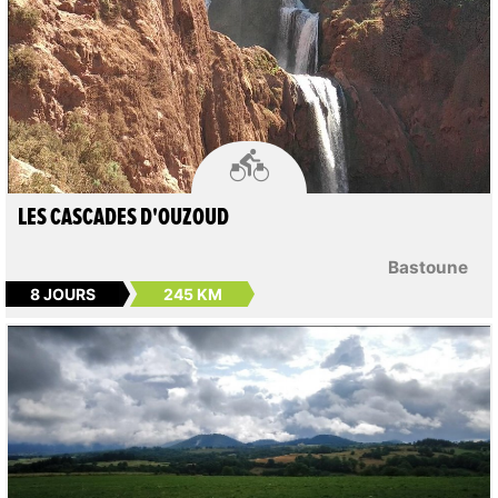

LES CASCADES D'OUZOUD
Bastoune
8 JOURS
245 KM