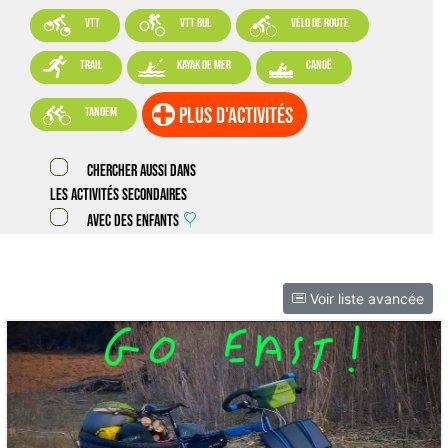



VTT
VTT BUL
vélo de route



trail
kayak de mer
canoë

plus d'activités
tandem
Chercher aussi dans
les activités secondaires
Avec des enfants
Voir liste avancée