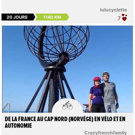
lulucyclette
20 JOURS
1140 KM
7

DE LA FRANCE AU CAP NORD (NORVÈGE) EN VÉLO ET EN
AUTONOMIE
Crazyfrenchfamily