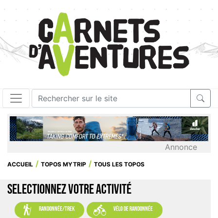
Annonce
ACCUEIL
TOPOS MYTRIP
TOUS LES TOPOS
SELECTIONNEZ VOTRE ACTIVITÉ


randonnée/trek
vélo de randonnée