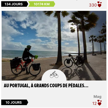
134 JOURS
10174 KM
330

AU PORTUGAL, À GRANDS COUPS DE PÉDALES...
Mag
10 JOURS
12