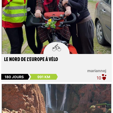

LE NORD DE L'EUROPE À VÉLO
mariannej
180 JOURS
991 KM
10