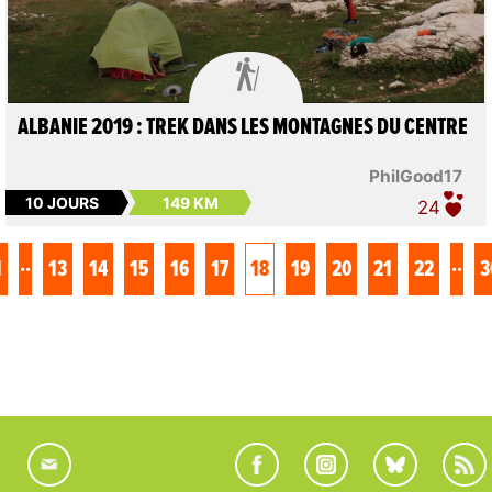

ALBANIE 2019 : TREK DANS LES MONTAGNES DU CENTRE
PhilGood17
10 JOURS
149 KM
24
..
..
1
13
14
15
16
17
18
19
20
21
22
3