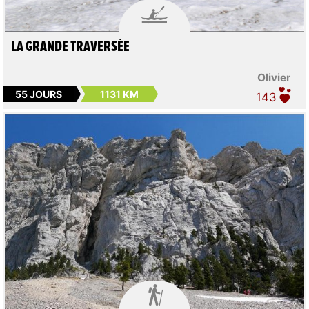

LA GRANDE TRAVERSÉE
Olivier
55 JOURS
1131 KM
143
