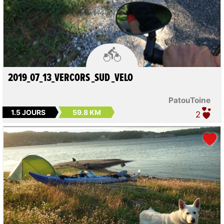

2019_07_13_VERCORS _SUD _VELO
PatouToine
1.5 JOURS
59.8 KM
2