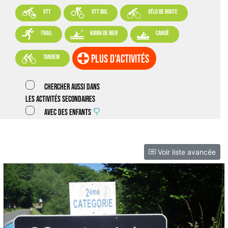



VTT
VTT BUL
vélo de route



trail
kayak de mer
canoë

plus d'activités
tandem
Chercher aussi dans
les activités secondaires
Avec des enfants
Voir liste avancée