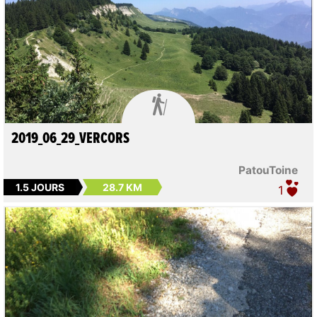

2019_06_29_VERCORS
PatouToine
1.5 JOURS
28.7 KM
1