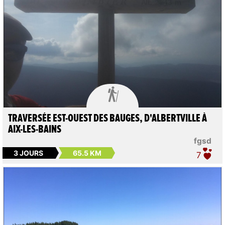

TRAVERSÉE EST-OUEST DES BAUGES, D'ALBERTVILLE À
AIX-LES-BAINS
fgsd
3 JOURS
65.5 KM
7