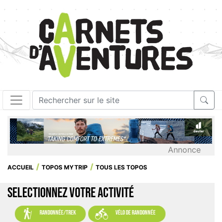
Annonce
ACCUEIL
TOPOS MYTRIP
TOUS LES TOPOS
SELECTIONNEZ VOTRE ACTIVITÉ


randonnée/trek
vélo de randonnée