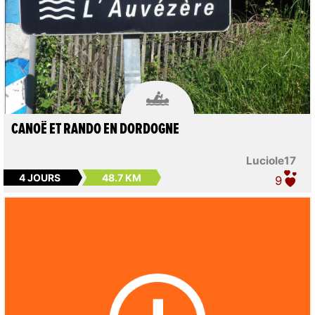

CANOË ET RANDO EN DORDOGNE
Luciole17
4 JOURS
48.7 KM
9