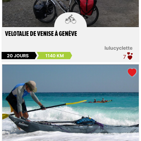

VELOTALIE DE VENISE À GENÈVE
lulucyclette
20 JOURS
1140 KM
7