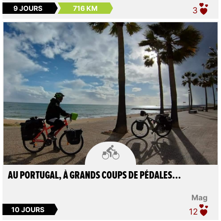
9 JOURS
716 KM
3

AU PORTUGAL, À GRANDS COUPS DE PÉDALES...
Mag
10 JOURS
12