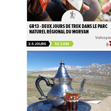

GR13 - DEUX JOURS DE TREK DANS LE PARC
NATUREL RÉGIONAL DU MORVAN
Valcoya
2.5 JOURS
52.3 KM
9