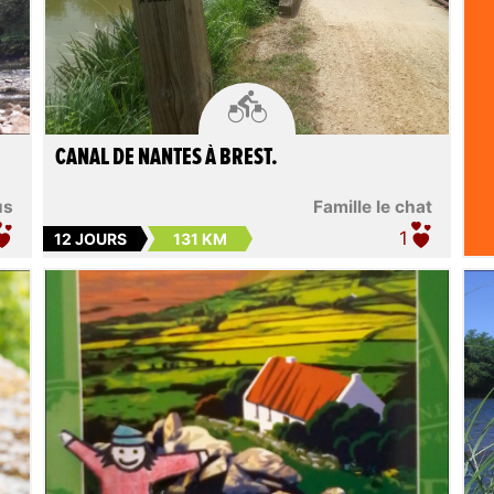

CANAL DE NANTES À BREST.
us
Famille le chat
1
12 JOURS
131 KM