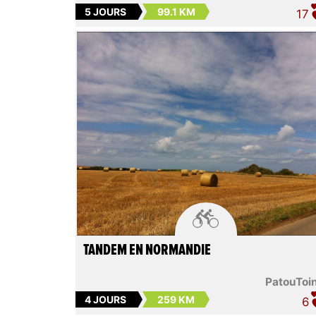
5 JOURS
99.1 KM
17

TANDEM EN NORMANDIE
PatouToi
4 JOURS
259 KM
6