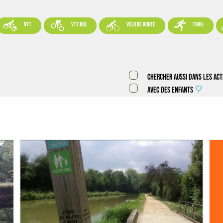




VTT
VTT BUL
vélo de route
trail
Chercher aussi dans les act
Avec des enfants