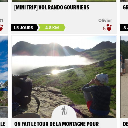
[MINI TRIP] VOL RANDO GOURNIERS
GR
31
Olivier
1.5 JOURS
4.8 KM
8
5

 LE
ON FAIT LE TOUR DE LA MONTAGNE POUR
DE