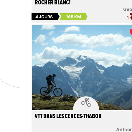
ROCHER BLANC!
Geo
4 JOURS
169 KM
1

VTT DANS LES CERCES-THABOR
Antho