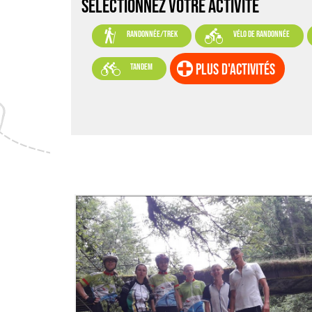
SELECTIONNEZ VOTRE ACTIVITÉ


randonnée/trek
vélo de randonnée

plus d'activités
tandem