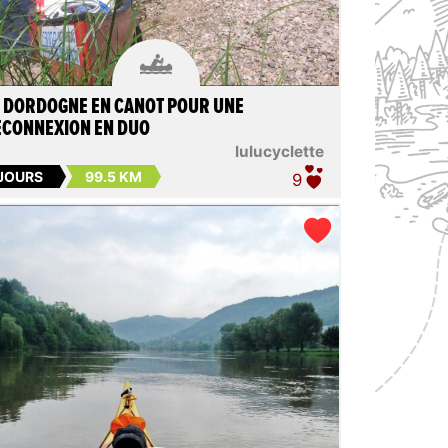

 DORDOGNE EN CANOT POUR UNE
ECONNEXION EN DUO
lulucyclette
 JOURS
99.5 KM
9