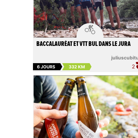

BACCALAURÉAT ET VTT BUL DANS LE JURA
juliuscubit
2
6 JOURS
332 KM