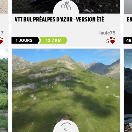

VTT BUL PRÉALPES D'AZUR - VERSION ÉTÉ
EN
17
laule75
1 JOURS
12.7 KM
48
5
