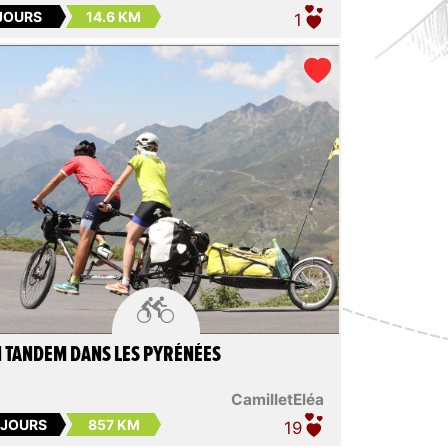
 JOURS
14.6 KM
1

 TANDEM DANS LES PYRÉNÉES
CamilletEléa
 JOURS
857 KM
19