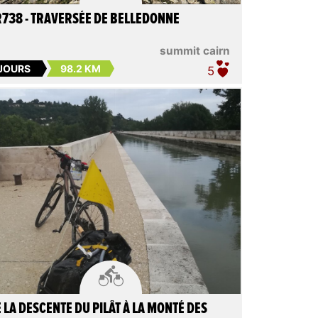
738 - TRAVERSÉE DE BELLEDONNE
summit cairn
 JOURS
98.2 KM
5

 LA DESCENTE DU PILÂT À LA MONTÉ DES