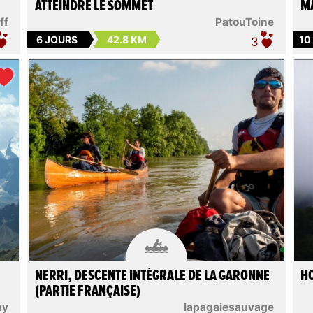
ATTEINDRE LE SOMMET
M
ff
PatouToine
6 JOURS
42.8 KM
10
3

NERRI, DESCENTE INTÉGRALE DE LA GARONNE
HO
(PARTIE FRANÇAISE)
ny
lapagaiesauvage