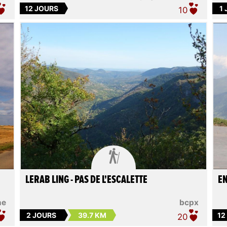
12 JOURS
1
10

LERAB LING - PAS DE L'ESCALETTE
EN
ne
bcpx
2 JOURS
39.7 KM
12
20