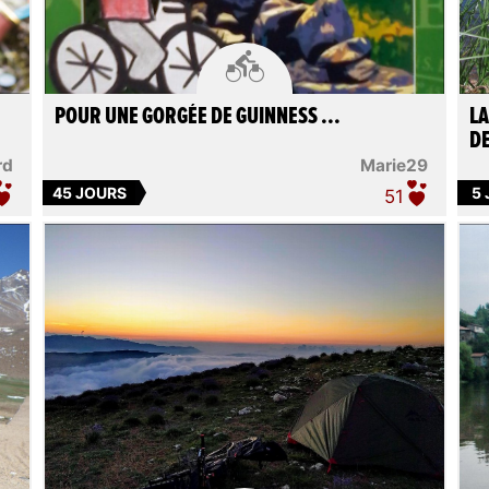

POUR UNE GORGÉE DE GUINNESS ...
LA
D
rd
Marie29
45 JOURS
5
51