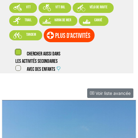



VTT
VTT BUL
vélo de route



trail
kayak de mer
canoë

plus d'activités
tandem
Chercher aussi dans
les activités secondaires
Avec des enfants
Voir liste avancée