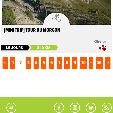

[MINI TRIP] TOUR DU MORGON
Olivier
1.5 JOURS
21.9 KM
6
..
<
1
2
3
4
5
6
7
8
9
10
36
>