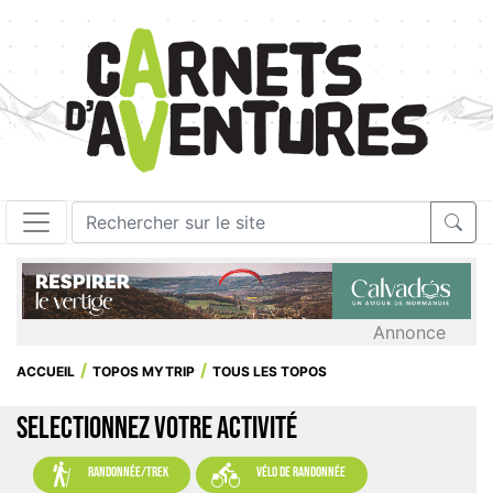
Annonce
ACCUEIL
TOPOS MYTRIP
TOUS LES TOPOS
SELECTIONNEZ VOTRE ACTIVITÉ


randonnée/trek
vélo de randonnée