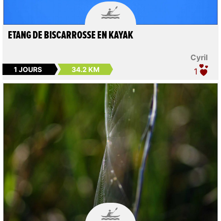

ETANG DE BISCARROSSE EN KAYAK
Cyril
1 JOURS
34.2 KM
1
