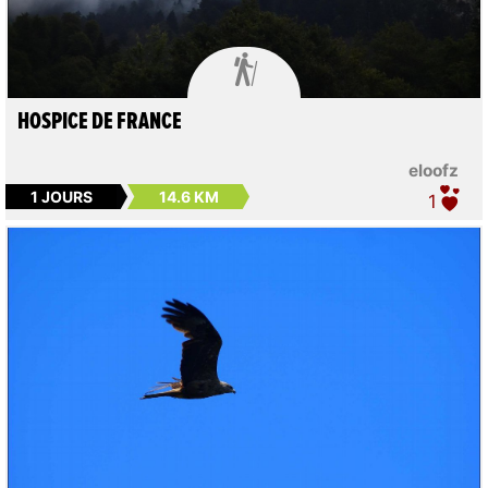

HOSPICE DE FRANCE
eloofz
1 JOURS
14.6 KM
1