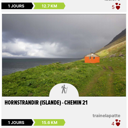
1 JOURS
12.7 KM
5

HORNSTRANDIR (ISLANDE) - CHEMIN 21
trainelapatte
1 JOURS
15.6 KM
4