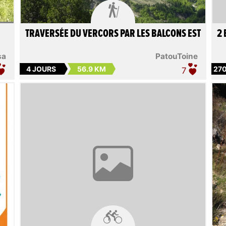

TRAVERSÉE DU VERCORS PAR LES BALCONS EST
2 
sa
PatouToine
4 JOURS
56.9 KM
27
7
