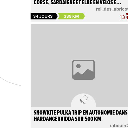
CORSE, SARDAIGNE ET ELBE EN VÉLOS E...
roi_des_abrico
34 JOURS
339 KM
13

SNOWKITE PULKA TRIP EN AUTONOMIE DANS
HARDANGERVIDDA SUR 500 KM
rabouin