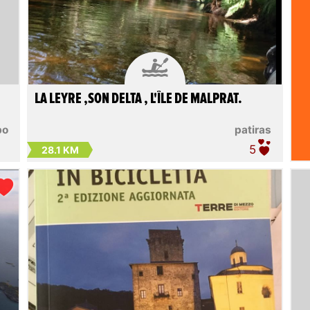

LA LEYRE ,SON DELTA , L'ÎLE DE MALPRAT.
bo
patiras
5
28.1 KM