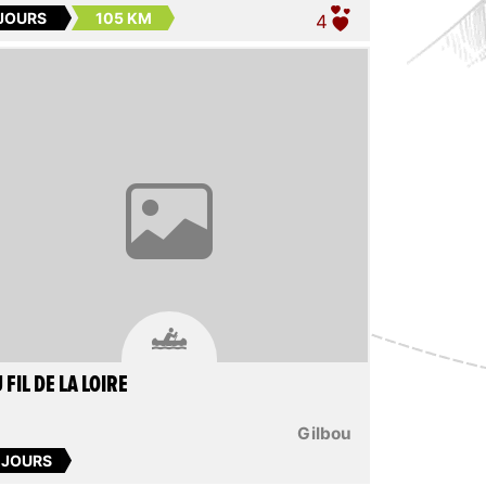
 JOURS
105 KM
4

 FIL DE LA LOIRE
Gilbou
 JOURS