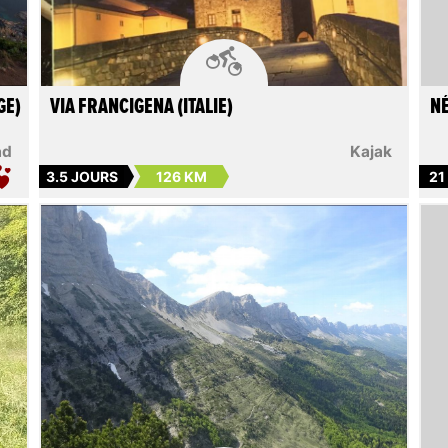

GE)
VIA FRANCIGENA (ITALIE)
NÉ
ad
Kajak
3.5 JOURS
126 KM
21