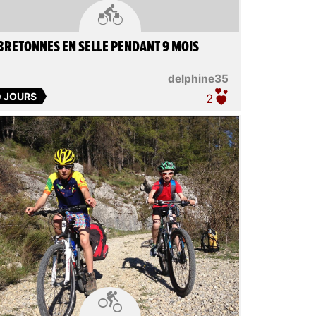

BRETONNES EN SELLE PENDANT 9 MOIS
delphine35
0 JOURS
2
