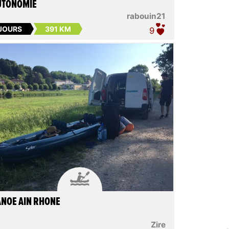
UTONOMIE
rabouin21
 JOURS
391 KM
9

NOE AIN RHONE
Zire