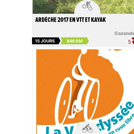

ARDÈCHE 2017 EN VTT ET KAYAK
Cozond
15 JOURS
846 KM
5
