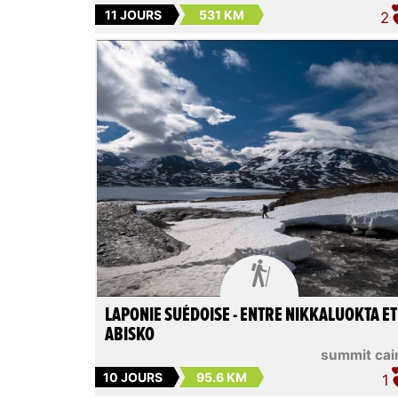
11 JOURS
531 KM
2

LAPONIE SUÉDOISE - ENTRE NIKKALUOKTA ET
ABISKO
summit cai
10 JOURS
95.6 KM
1