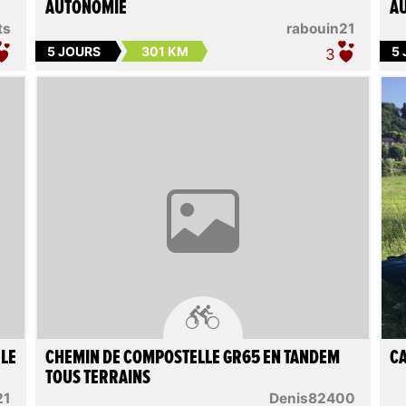
AUTONOMIE
A
ts
rabouin21
5 JOURS
301 KM
5
3

 LE
CHEMIN DE COMPOSTELLE GR65 EN TANDEM
CA
TOUS TERRAINS
21
Denis82400