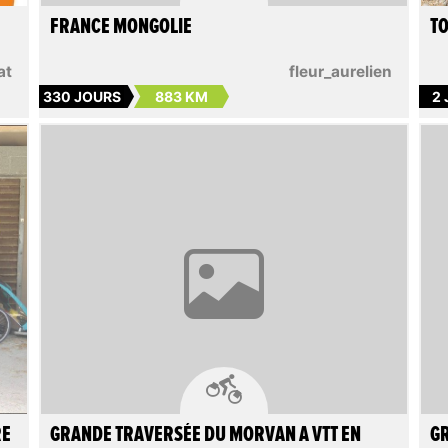
FRANCE MONGOLIE
TO
at
fleur_aurelien
330 JOURS
883 KM
2

RE
GRANDE TRAVERSÉE DU MORVAN A VTT EN
GR