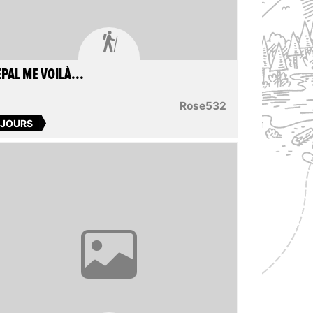

PAL ME VOILÀ...
Rose532
 JOURS