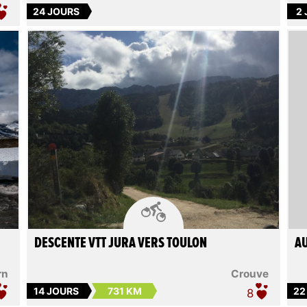
24 JOURS
2

DESCENTE VTT JURA VERS TOULON
AU
rn
Crouve
14 JOURS
731 KM
22
8