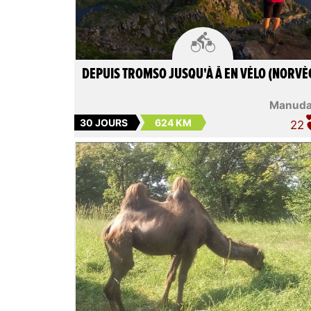

DEPUIS TROMSO JUSQU'À Å EN VÉLO (NORVÈ
Manud
30 JOURS
624 KM
22