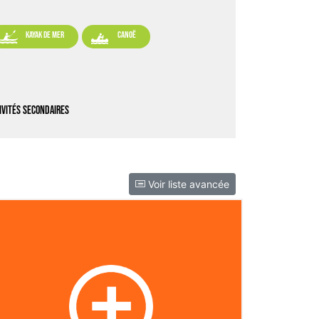


kayak de mer
canoë
ivités secondaires
Voir liste avancée