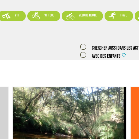




VTT
VTT BUL
vélo de route
trail
Chercher aussi dans les act
Avec des enfants