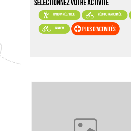
SELECTIONNEZ VOTRE ACTIVITÉ


randonnée/trek
vélo de randonnée

plus d'activités
tandem