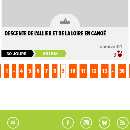

DESCENTE DE L'ALLIER ET DE LA LOIRE EN CANOË
samival01
30 JOURS
681 KM
3
..
..
1
4
5
6
7
8
9
10
11
12
13
36