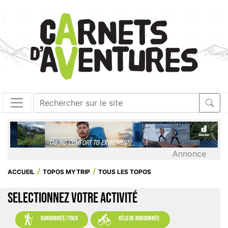
Annonce
ACCUEIL
TOPOS MYTRIP
TOUS LES TOPOS
SELECTIONNEZ VOTRE ACTIVITÉ


randonnée/trek
vélo de randonnée