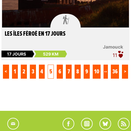

LES ÎLES FÉROÉ EN 17 JOURS
Jamouck
17 JOURS
529 KM
11
..
<
1
2
3
4
5
6
7
8
9
10
36
>