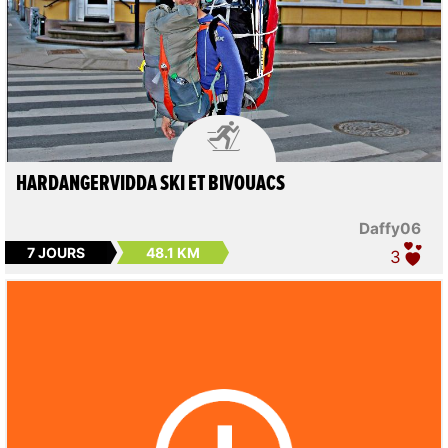

HARDANGERVIDDA SKI ET BIVOUACS
Daffy06
7 JOURS
48.1 KM
3