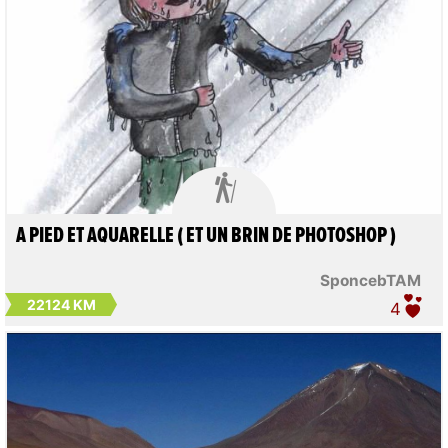

A PIED ET AQUARELLE ( ET UN BRIN DE PHOTOSHOP )
SponcebTAM
22124 KM
4