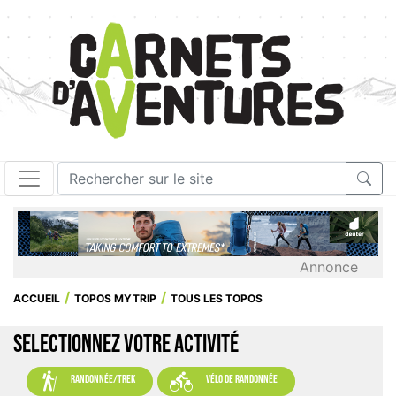
Annonce
ACCUEIL
TOPOS MYTRIP
TOUS LES TOPOS
SELECTIONNEZ VOTRE ACTIVITÉ


randonnée/trek
vélo de randonnée