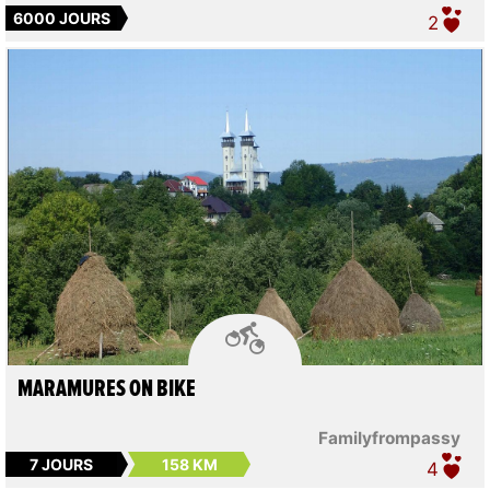
6000 JOURS
2

MARAMURES ON BIKE
Familyfrompassy
7 JOURS
158 KM
4