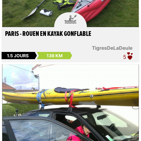

PARIS - ROUEN EN KAYAK GONFLABLE
TigresDeLaDeule
1.5 JOURS
136 KM
5