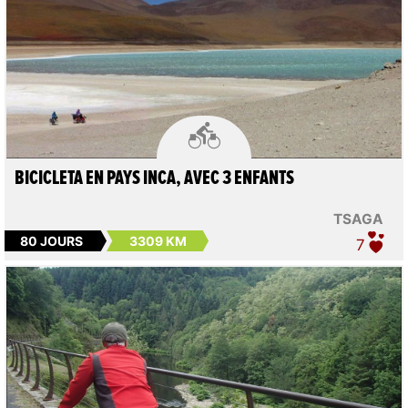

BICICLETA EN PAYS INCA, AVEC 3 ENFANTS
TSAGA
80 JOURS
3309 KM
7