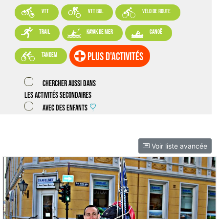



VTT
VTT BUL
vélo de route



trail
kayak de mer
canoë

plus d'activités
tandem
Chercher aussi dans
les activités secondaires
Avec des enfants
Voir liste avancée