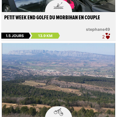

PETIT WEEK END GOLFE DU MORBIHAN EN COUPLE
stephane49
1.5 JOURS
13.9 KM
2
