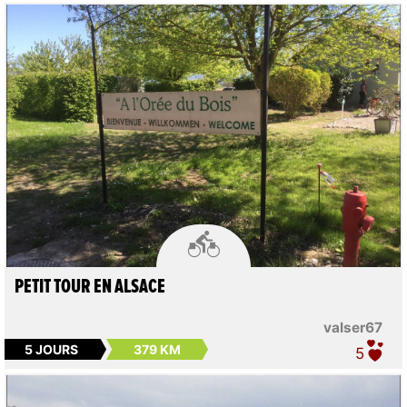

PETIT TOUR EN ALSACE
valser67
5 JOURS
379 KM
5