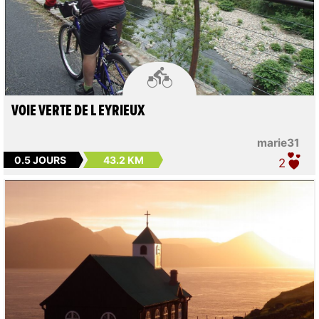

VOIE VERTE DE L EYRIEUX
marie31
0.5 JOURS
43.2 KM
2