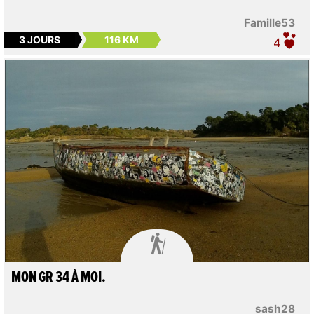
Famille53
3 JOURS
116 KM
4

MON GR 34 À MOI.
sash28