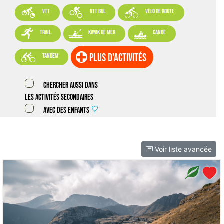



VTT
VTT BUL
vélo de route



trail
kayak de mer
canoë

plus d'activités
tandem
Chercher aussi dans
les activités secondaires
Avec des enfants
Voir liste avancée