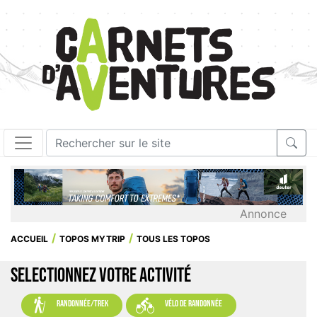
Annonce
ACCUEIL
TOPOS MYTRIP
TOUS LES TOPOS
SELECTIONNEZ VOTRE ACTIVITÉ


randonnée/trek
vélo de randonnée