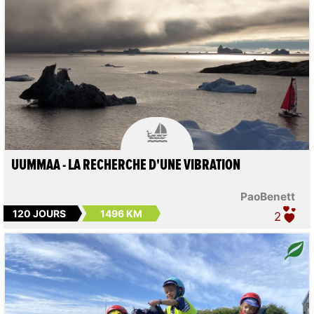

UUMMAA - LA RECHERCHE D'UNE VIBRATION
PaoBenett
120 JOURS
1496 KM
2