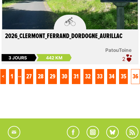

2026_CLERMONT_FERRAND_DORDOGNE_AURILLAC
PatouToine
3 JOURS
442 KM
2
..
<
1
27
28
29
30
31
32
33
34
35
36