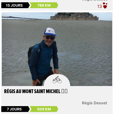
15 JOURS
788 KM
13

RÉGIS AU MONT SAINT MICHEL 🚴‍♀️
Régis Desset
7 JOURS
509 KM