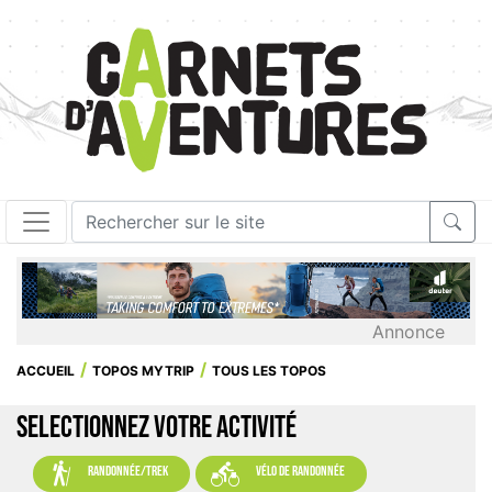
Annonce
ACCUEIL
TOPOS MYTRIP
TOUS LES TOPOS
SELECTIONNEZ VOTRE ACTIVITÉ


randonnée/trek
vélo de randonnée