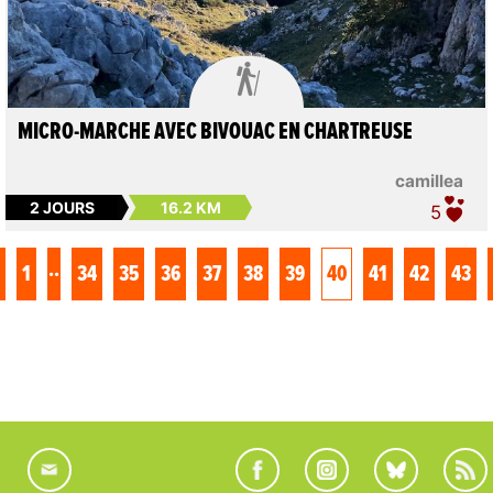

MICRO-MARCHE AVEC BIVOUAC EN CHARTREUSE
camillea
2 JOURS
16.2 KM
5
..
1
34
35
36
37
38
39
40
41
42
43