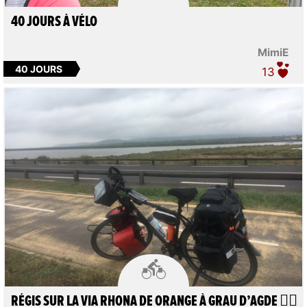
40 JOURS À VÉLO
MimiE
40 JOURS
13

RÉGIS SUR LA VIA RHONA DE ORANGE À GRAU D’AGDE 🚴‍♀️