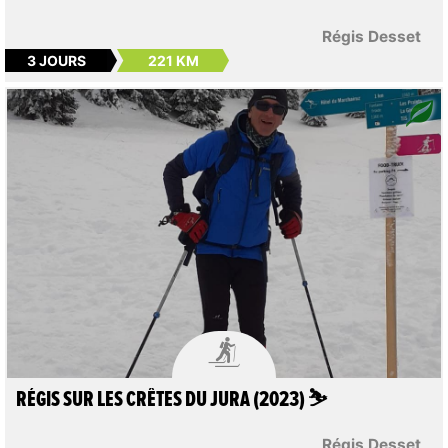
Régis Desset
3 JOURS
221 KM

RÉGIS SUR LES CRÊTES DU JURA (2023) ⛷️
Régis Desset