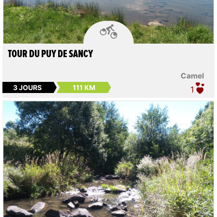

TOUR DU PUY DE SANCY
Camel
3 JOURS
111 KM
1