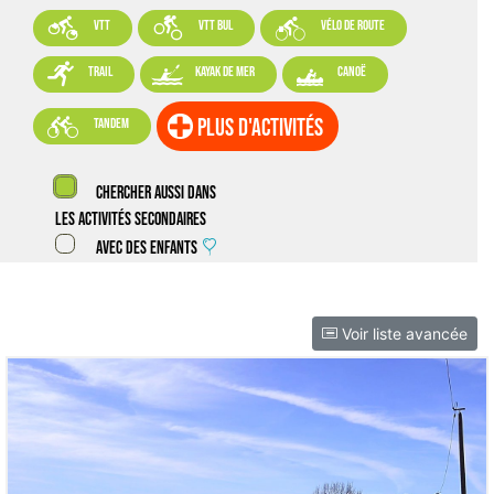



VTT
VTT BUL
vélo de route



trail
kayak de mer
canoë

plus d'activités
tandem
Chercher aussi dans
les activités secondaires
Avec des enfants
Voir liste avancée