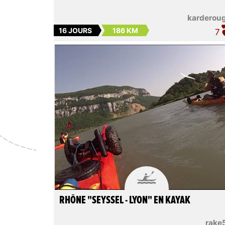
karderou
16 JOURS
186 KM
7

RHÔNE "SEYSSEL - LYON" EN KAYAK
rake