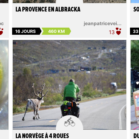
LA PROVENCE EN ALBRACKA
S
oc
jeanpatricevei...
16 JOURS
460 KM
33
13

LA NORVÈGE À 4 ROUES
DU