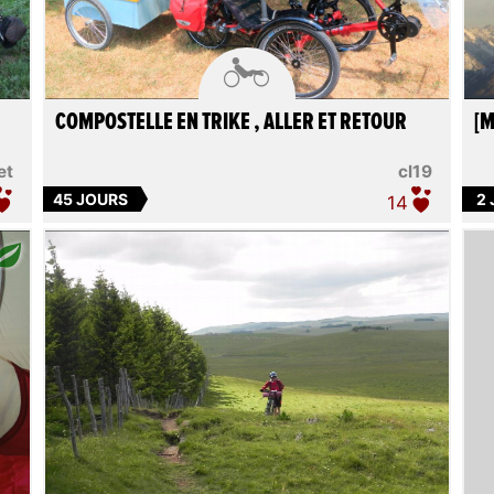

COMPOSTELLE EN TRIKE , ALLER ET RETOUR
[M
et
cl19
45 JOURS
2
14