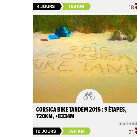
4 JOURS
159 KM
18

CORSICA BIKE TANDEM 2015 : 9 ÉTAPES,
720KM, +8334M
marine
10 JOURS
590 KM
21