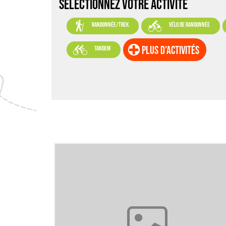
SELECTIONNEZ VOTRE ACTIVITÉ


randonnée/trek
vélo de randonnée

plus d'activités
tandem