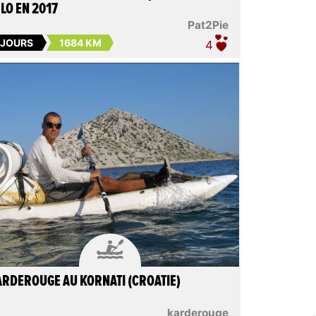
LO EN 2017
Pat2Pie
 JOURS
1684 KM
4

RDEROUGE AU KORNATI (CROATIE)
karderouge