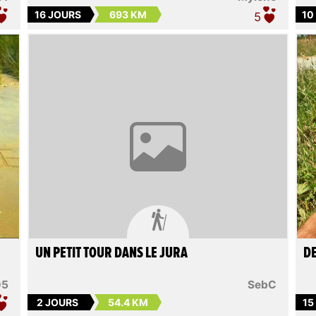
16 JOURS
693 KM
10
5

UN PETIT TOUR DANS LE JURA
DE
05
SebC
2 JOURS
54.4 KM
15