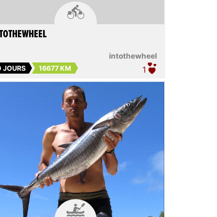

NTOTHEWHEEL
intothewheel
0 JOURS
16677 KM
1
