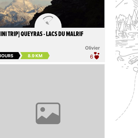

INI TRIP] QUEYRAS - LACS DU MALRIF
Olivier
 JOURS
8.9 KM
6