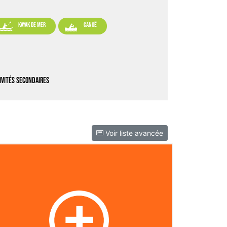


kayak de mer
canoë
ivités secondaires
Voir liste avancée