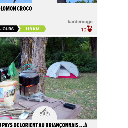
OLOMON CROCO
karderouge
 JOURS
118 KM
10

 PAYS DE LORIENT AU BRIANÇONNAIS ...À