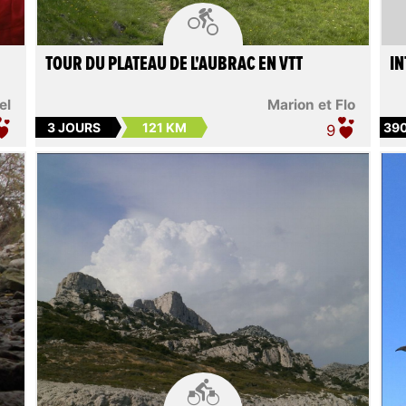

TOUR DU PLATEAU DE L'AUBRAC EN VTT
I
el
Marion et Flo
3 JOURS
121 KM
39
9
