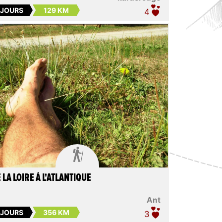
 JOURS
129 KM
4

 LA LOIRE À L'ATLANTIQUE
Ant
 JOURS
356 KM
3