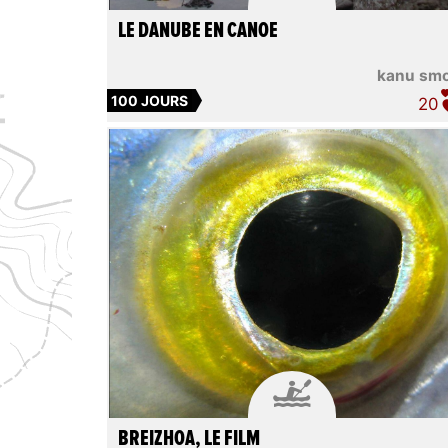
LE DANUBE EN CANOE
kanu sm
100 JOURS
20

BREIZHOA, LE FILM