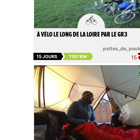

À VÉLO LE LONG DE LA LOIRE PAR LE GR3
pattes_de_poul
15 JOURS
1187 KM
15