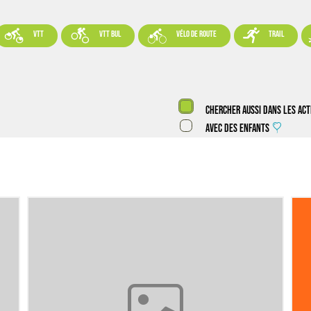




VTT
VTT BUL
vélo de route
trail
Chercher aussi dans les act
Avec des enfants