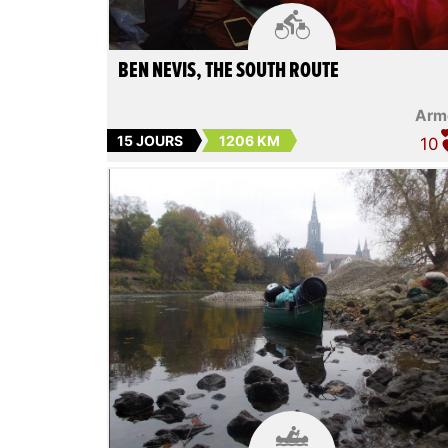

BEN NEVIS, THE SOUTH ROUTE
Arm
15 JOURS
1206 KM
10
