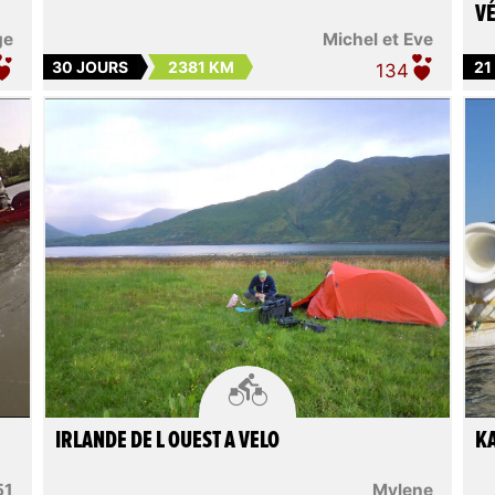
VÉ
ge
Michel et Eve
30 JOURS
2381 KM
21
134

IRLANDE DE L OUEST A VELO
KA
51
Mylene