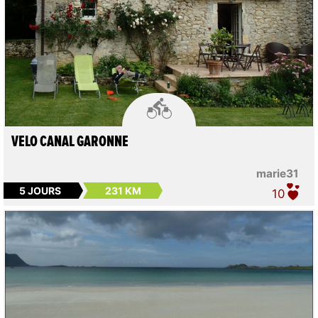

VELO CANAL GARONNE
marie31
5 JOURS
231 KM
10