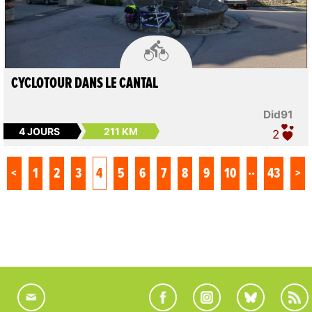

CYCLOTOUR DANS LE CANTAL
Did91
4 JOURS
211 KM
2
..
<
1
2
3
4
5
6
7
8
9
10
43
>