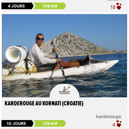
4 JOURS
159 KM
18

KARDEROUGE AU KORNATI (CROATIE)
karderouge
10 JOURS
129 KM
4