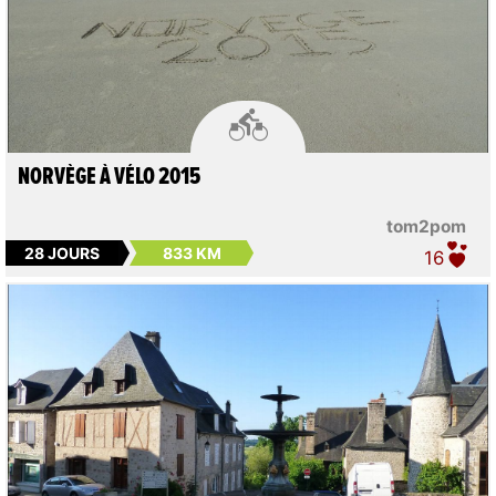

NORVÈGE À VÉLO 2015
tom2pom
28 JOURS
833 KM
16