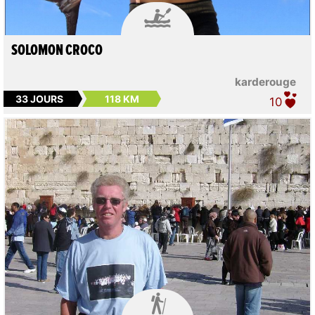

SOLOMON CROCO
karderouge
33 JOURS
118 KM
10
