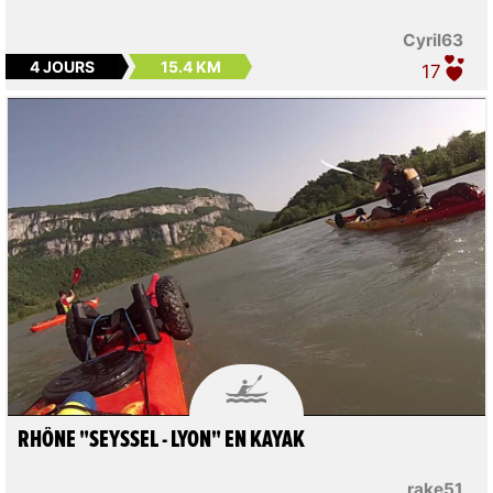
Cyril63
4 JOURS
15.4 KM
17

RHÔNE "SEYSSEL - LYON" EN KAYAK
rake51