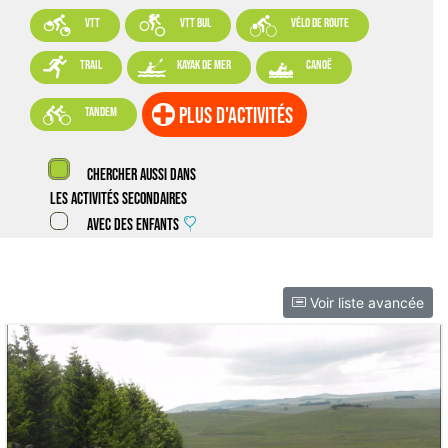



VTT
VTT BUL
vélo de route



trail
kayak de mer
canoë

plus d'activités
tandem
Chercher aussi dans
les activités secondaires
Avec des enfants
Voir liste avancée