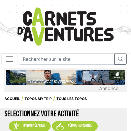
Annonce
ACCUEIL
TOPOS MYTRIP
TOUS LES TOPOS
SELECTIONNEZ VOTRE ACTIVITÉ


randonnée/trek
vélo de randonnée