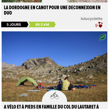
LA DORDOGNE EN CANOT POUR UNE DECONNEXION EN
DUO
lulucyclette
5 JOURS
99.5 KM
9

A VÉLO ET À PIEDS EN FAMILLE DU COL DU LAUTARET À