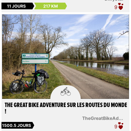
11 JOURS
217 KM
9

THE GREAT BIKE ADVENTURE SUR LES ROUTES DU MONDE
!
TheGreatBikeAd...
1500.5 JOURS
9