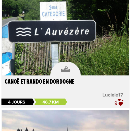

CANOË ET RANDO EN DORDOGNE
Luciole17
4 JOURS
48.7 KM
9