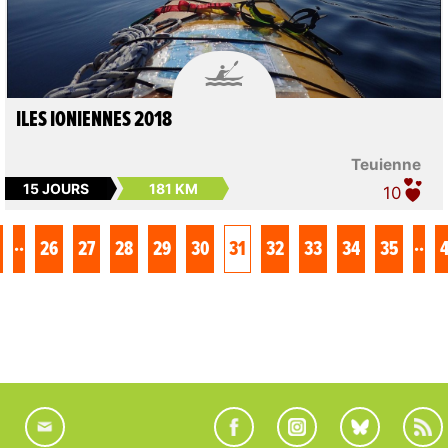

ILES IONIENNES 2018
Teuienne
15 JOURS
181 KM
10
..
..
26
27
28
29
30
31
32
33
34
35