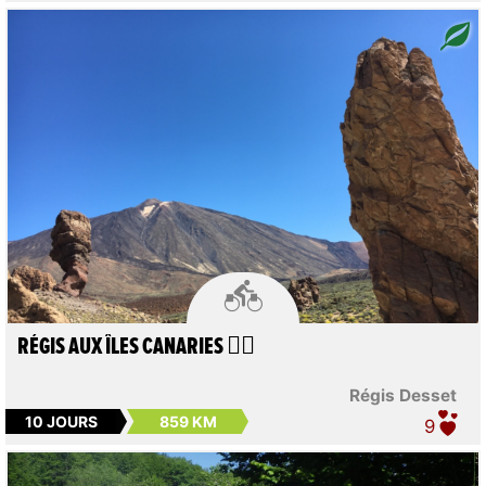

RÉGIS AUX ÎLES CANARIES 🚴‍♀️
Régis Desset
10 JOURS
859 KM
9