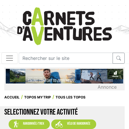
Annonce
ACCUEIL
TOPOS MYTRIP
TOUS LES TOPOS
SELECTIONNEZ VOTRE ACTIVITÉ


randonnée/trek
vélo de randonnée