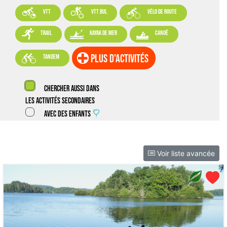



VTT
VTT BUL
vélo de route



trail
kayak de mer
canoë

plus d'activités
tandem
Chercher aussi dans
les activités secondaires
Avec des enfants
Voir liste avancée