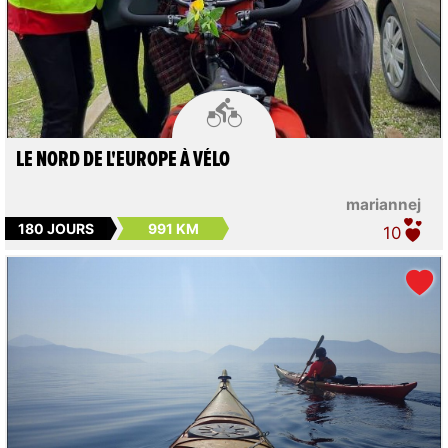

LE NORD DE L'EUROPE À VÉLO
mariannej
180 JOURS
991 KM
10