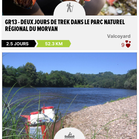

GR13 - DEUX JOURS DE TREK DANS LE PARC NATUREL
RÉGIONAL DU MORVAN
Valcoyard
2.5 JOURS
52.3 KM
9
