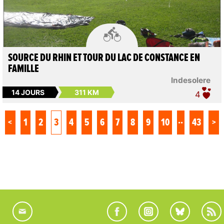

SOURCE DU RHIN ET TOUR DU LAC DE CONSTANCE EN
FAMILLE
lndesolere
14 JOURS
311 KM
4
..
<
1
2
3
4
5
6
7
8
9
10
43
>