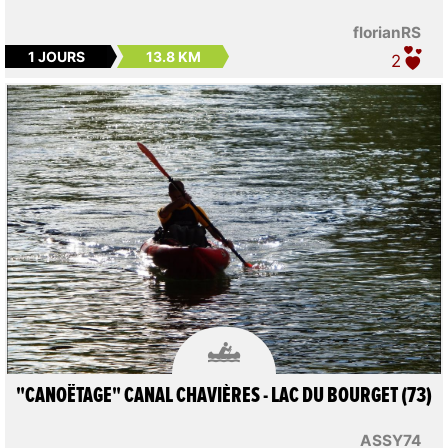
florianRS
1 JOURS
13.8 KM
2

"CANOËTAGE" CANAL CHAVIÈRES - LAC DU BOURGET (73)
ASSY74