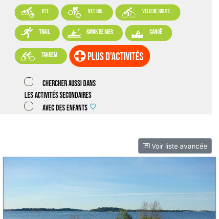



VTT
VTT BUL
vélo de route



trail
kayak de mer
canoë

plus d'activités
tandem
Chercher aussi dans
les activités secondaires
Avec des enfants
Voir liste avancée