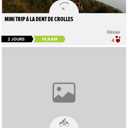

MINI TRIP À LA DENT DE CROLLES
Olivier
2 JOURS
14.9 KM
4
