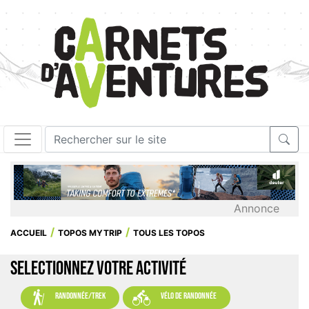
Annonce
ACCUEIL
TOPOS MYTRIP
TOUS LES TOPOS
SELECTIONNEZ VOTRE ACTIVITÉ


randonnée/trek
vélo de randonnée