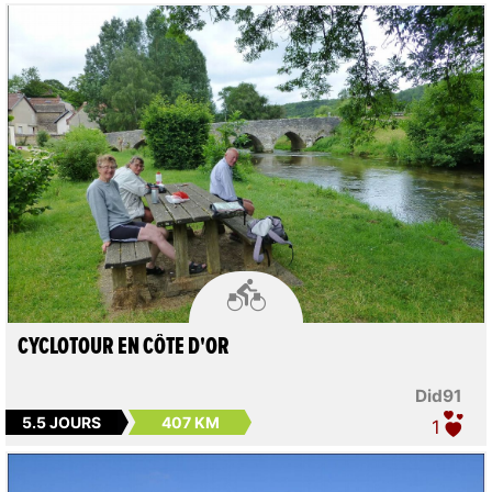

CYCLOTOUR EN CÔTE D'OR
Did91
5.5 JOURS
407 KM
1