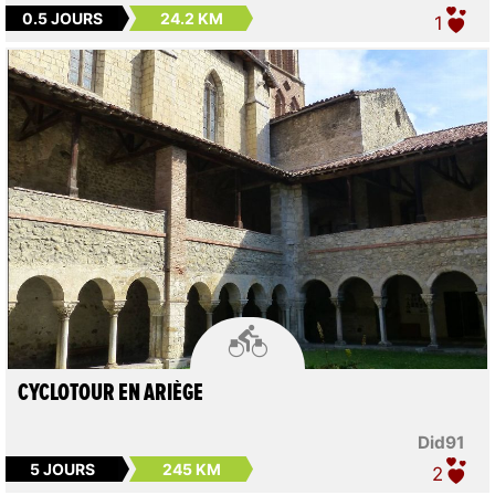
0.5 JOURS
24.2 KM
1

CYCLOTOUR EN ARIÈGE
Did91
5 JOURS
245 KM
2