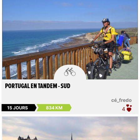

PORTUGAL EN TANDEM - SUD
cé_fredo
15 JOURS
834 KM
4