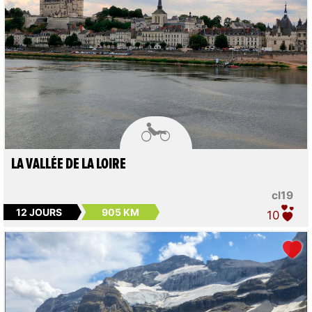

LA VALLÉE DE LA LOIRE
cl19
12 JOURS
905 KM
10