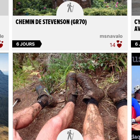

CHEMIN DE STEVENSON (GR70)
CY
AV
le
msnavalo
6 JOURS
6
14
