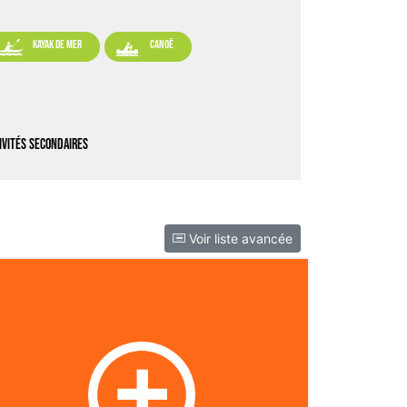


kayak de mer
canoë
ivités secondaires
Voir liste avancée