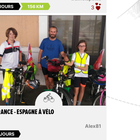
 JOURS
156 KM
3

ANCE - ESPAGNE À VÉLO
Alex81
 JOURS