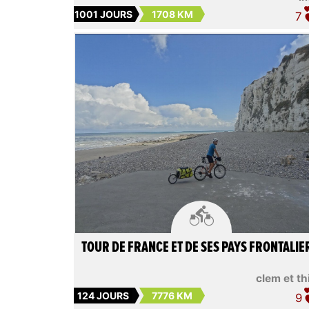
1001 JOURS
1708 KM
7

TOUR DE FRANCE ET DE SES PAYS FRONTALIE
clem et th
124 JOURS
7776 KM
9