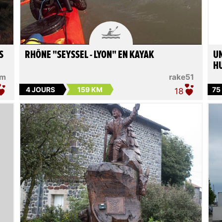

S
RHÔNE "SEYSSEL - LYON" EN KAYAK
UN
H
am
rake51
4 JOURS
159 KM
75
18