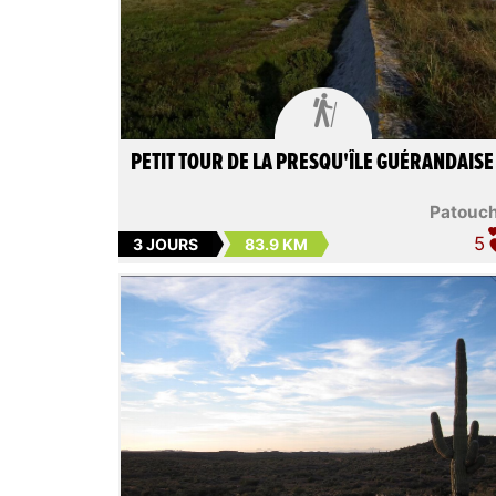

PETIT TOUR DE LA PRESQU'ÎLE GUÉRANDAISE
Patouc
5
3 JOURS
83.9 KM