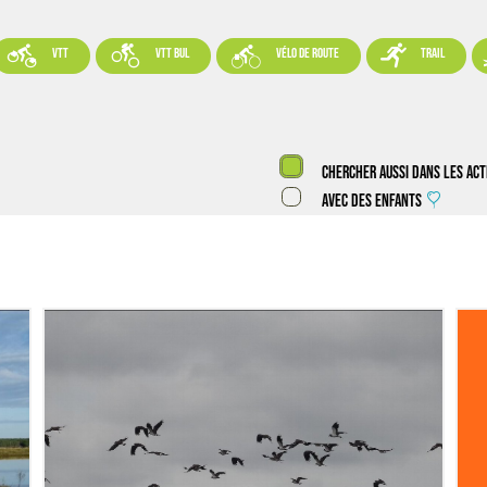




VTT
VTT BUL
vélo de route
trail
Chercher aussi dans les act
Avec des enfants