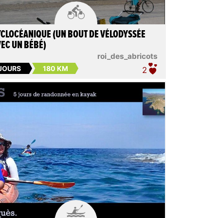

CLOCÉANIQUE (UN BOUT DE VÉLODYSSÉE
EC UN BÉBÉ)
roi_des_abricots
 JOURS
180 KM
2
