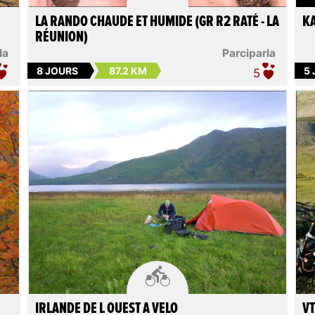
LA RANDO CHAUDE ET HUMIDE (GR R2 RATÉ - LA
KA
RÉUNION)
la
Parciparla
8 JOURS
87.2 KM
5
5

IRLANDE DE L OUEST A VELO
VT