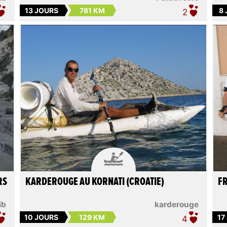
13 JOURS
781 KM
8
2

RS
KARDEROUGE AU KORNATI (CROATIE)
FR
ib
karderouge
10 JOURS
129 KM
17
4