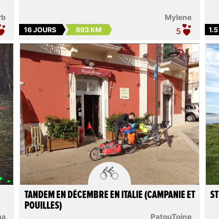
rb
Mylene
16 JOURS
693 KM
1.
5

TANDEM EN DÉCEMBRE EN ITALIE (CAMPANIE ET
ST
POUILLES)
ma
PatouToine