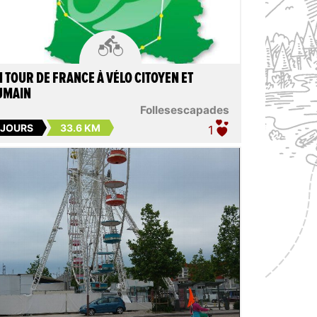

 TOUR DE FRANCE À VÉLO CITOYEN ET
UMAIN
Follesescapades
 JOURS
33.6 KM
1