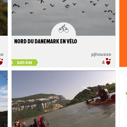

NORD DU DANEMARK EN VÉLO
he
pjhousse
4
845 KM