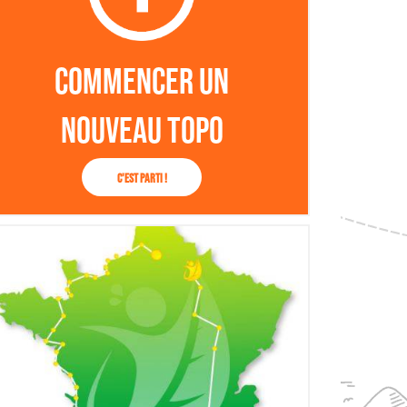
Commencer un
nouveau topo
C'est parti !