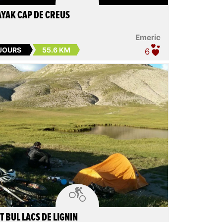
YAK CAP DE CREUS
Emeric
 JOURS
55.6 KM
6

T BUL LACS DE LIGNIN