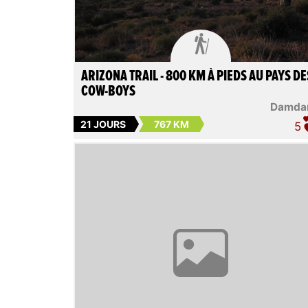

ARIZONA TRAIL - 800 KM À PIEDS AU PAYS DE
COW-BOYS
Damd
21 JOURS
767 KM
5