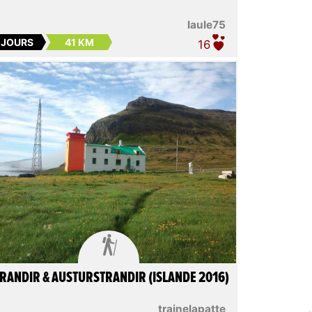
laule75
5 JOURS
41 KM
16

RANDIR & AUSTURSTRANDIR (ISLANDE 2016)
trainelapatte