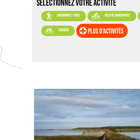
SELECTIONNEZ VOTRE ACTIVITÉ


randonnée/trek
vélo de randonnée

plus d'activités
tandem