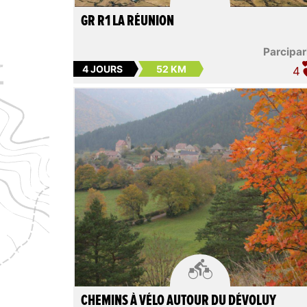
GR R1 LA RÉUNION
Parcipar
4 JOURS
52 KM
4

CHEMINS À VÉLO AUTOUR DU DÉVOLUY