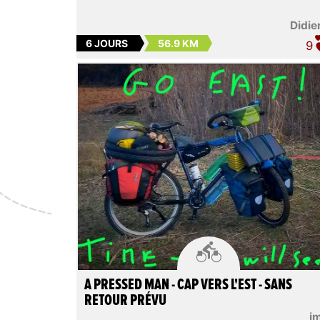
Didie
6 JOURS
56.9 KM
9

A PRESSED MAN - CAP VERS L'EST - SANS
RETOUR PRÉVU
i