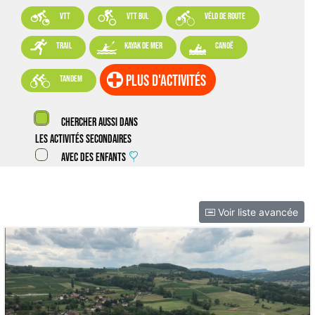



VTT
VTT BUL
vélo de route



trail
kayak de mer
canoë

plus d'activités
tandem
Chercher aussi dans
les activités secondaires
Avec des enfants
Voir liste avancée