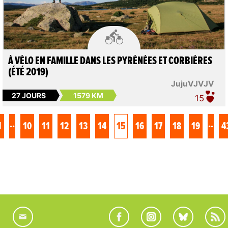

À VÉLO EN FAMILLE DANS LES PYRÉNÉES ET CORBIÈRES
(ÉTÉ 2019)
JujuVJVJV
27 JOURS
1579 KM
15
..
..
1
10
11
12
13
14
15
16
17
18
19
4