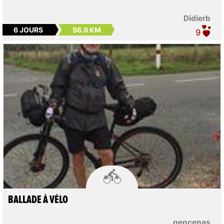
Didierb
6 JOURS
56.9 KM
9

BALLADE À VÉLO
gencenas