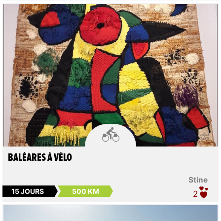

BALÉARES À VÉLO
Stine
15 JOURS
500 KM
2