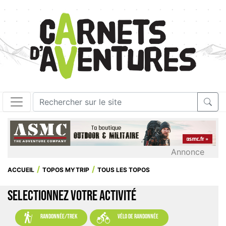
Annonce
ACCUEIL
TOPOS MYTRIP
TOUS LES TOPOS
SELECTIONNEZ VOTRE ACTIVITÉ


randonnée/trek
vélo de randonnée