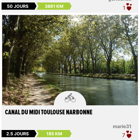
50 JOURS
3861 KM
1

CANAL DU MIDI TOULOUSE NARBONNE
marie31
2.5 JOURS
185 KM
7