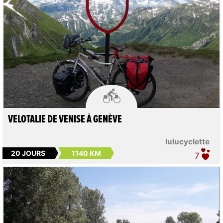

VELOTALIE DE VENISE À GENÈVE
lulucyclette
20 JOURS
1140 KM
7