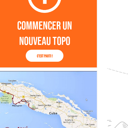
Commencer un
nouveau topo
C'est parti !