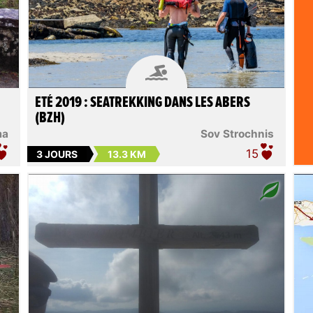

ETÉ 2019 : SEATREKKING DANS LES ABERS
(BZH)
ma
Sov Strochnis
15
3 JOURS
13.3 KM