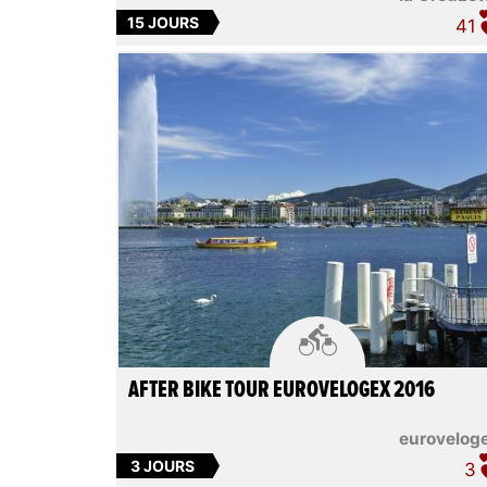
15 JOURS
41

AFTER BIKE TOUR EUROVELOGEX 2016
eurovelog
3 JOURS
3