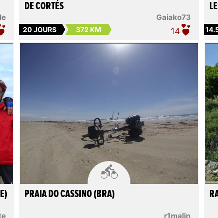
DE CORTÉS
LE
le
Gaiako73
20 JOURS
372 KM
14.
14

E)
PRAIA DO CASSINO (BRA)
RA
te
r1malin