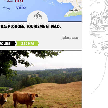

BA: PLONGÉE, TOURISME ET VÉLO.
jclarasso
 JOURS
287 KM