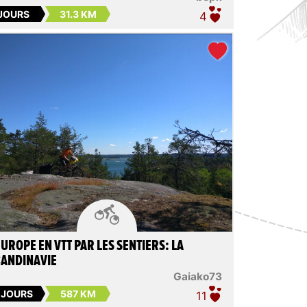
 JOURS
31.3 KM
4

EUROPE EN VTT PAR LES SENTIERS: LA
ANDINAVIE
Gaiako73
 JOURS
587 KM
11