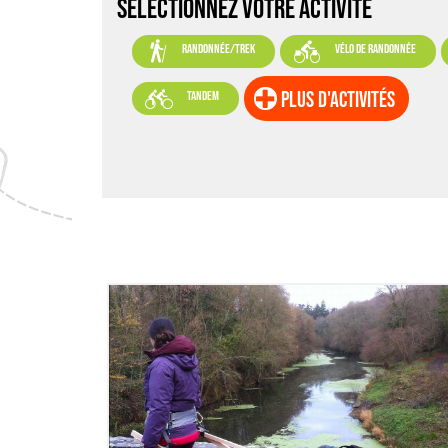
SELECTIONNEZ VOTRE ACTIVITÉ


randonnée/trek
vélo de randonnée

plus d'activités
tandem