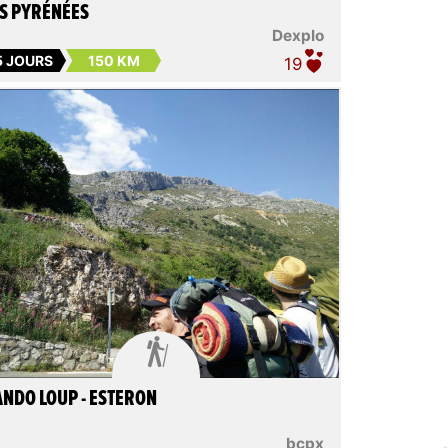
S PYRÉNÉES
Dexplo
5 JOURS
150 KM
19

NDO LOUP - ESTERON
bcpx