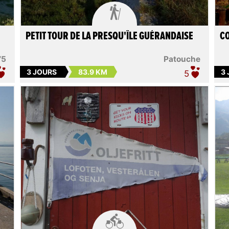

PETIT TOUR DE LA PRESQU'ÎLE GUÉRANDAISE
CO
75
Patouche
3 JOURS
83.9 KM
3
5
