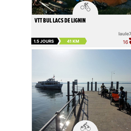

VTT BUL LACS DE LIGNIN
laule
1.5 JOURS
41 KM
16
