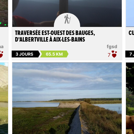

TRAVERSÉE EST-OUEST DES BAUGES,
CU
D'ALBERTVILLE À AIX-LES-BAINS
ma
fgsd
3 JOURS
65.5 KM
7
7