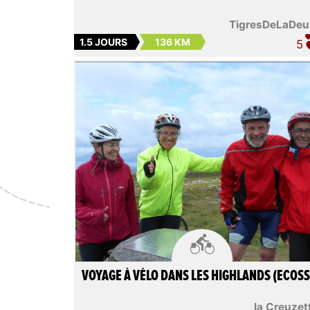
TigresDeLaDeu
1.5 JOURS
136 KM
5

VOYAGE À VÉLO DANS LES HIGHLANDS (ECOSS
la Creuzet