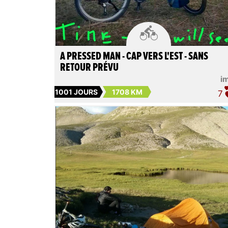

A PRESSED MAN - CAP VERS L'EST - SANS
RETOUR PRÉVU
i
1001 JOURS
1708 KM
7