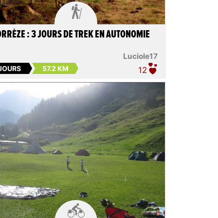

RRÈZE : 3 JOURS DE TREK EN AUTONOMIE
Luciole17
 JOURS
57.2 KM
12
