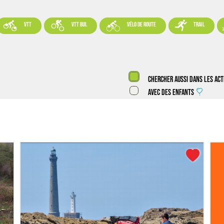




VTT
VTT BUL
vélo de route
trail
Chercher aussi dans les act
Avec des enfants