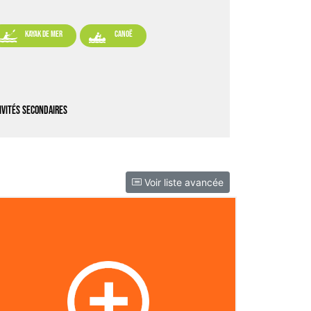


kayak de mer
canoë
ivités secondaires
Voir liste avancée