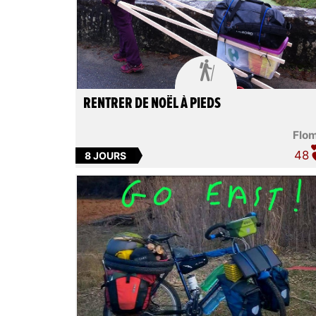

RENTRER DE NOËL À PIEDS
Flo
48
8 JOURS