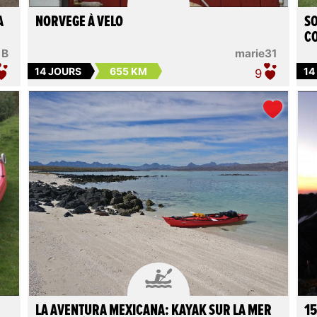
A
NORVEGE À VELO
SO
CO
 B
marie31
14 JOURS
655 KM
14
9

LA AVENTURA MEXICANA: KAYAK SUR LA MER
15